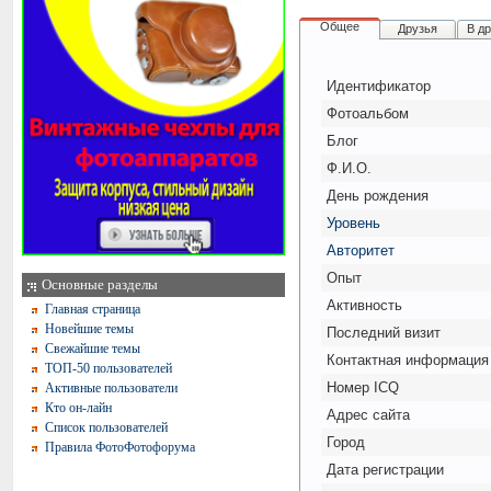
Общее
Друзья
В д
Идентификатор
Фотоальбом
Блог
Ф.И.О.
День рождения
Уровень
Авторитет
Опыт
Основные разделы
Активность
Главная страница
Новейшие темы
Последний визит
Свежайшие темы
Контактная информация
ТОП-50 пользователей
Номер ICQ
Активные пользователи
Кто он-лайн
Адрес сайта
Список пользователей
Город
Правила ФотоФотофорума
Дата регистрации