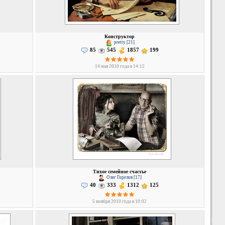
Конструктор
pretty [21]
85
545
1857
199
14 мая 2010 года в 14:12
Тихое семейное счастье
Олег Горелов [17]
40
333
1312
125
5 ноября 2010 года в 10:02