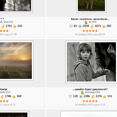
 * *
Кисон -сказитель: жили-были...
ий_Soul [15]
rnr [10]
1761
243
81
2920
1672
203
009 года в 21:30
29 декабря 2009 года в 08:39
danije
...давайте будем удивляться!!!
miks [25]
photolapa [30]
1706
169
120
2396
1276
131
11 года в 19:11
8 сентября 2010 года в 19:20