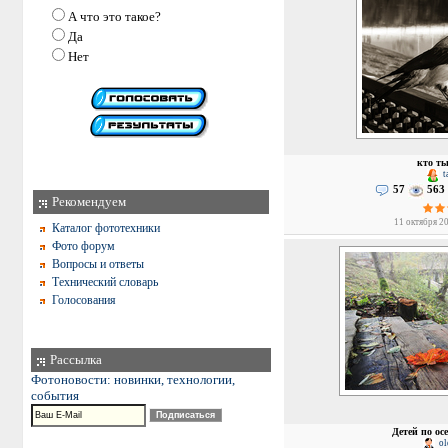
А что это такое?
Да
Нет
кто ты
t
57
563
Рекомендуем
11 октября 20
Каталог фототехники
Фото форум
Вопросы и ответы
Технический словарь
Голосования
Рассылка
Фотоновости: новинки, технологии,
события
Детей по осе
ol