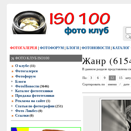
|
|
|
|
ФОТОГАЛЕРЕЯ
ФОТОФОРУМ
БЛОГИ
ФОТОНОВОСТИ
КАТАЛОГ
Жанр (615
ФОТО КЛУБ ISO100
О клубе
(11)
В данном разделе представлены с
Фотогалерея
Фотофорум
По:
3
6
9
12
15
шту
+
Блоги
Сортировать по
имени
/
дате
+
ФотоНовости
(3646)
+
Каталог фототехники
Продажа фототехники
Реклама на сайте
(1)
+
Статьи по фотографии
(251)
+
Фото Ликбез
(0)
Ссылки
(0)