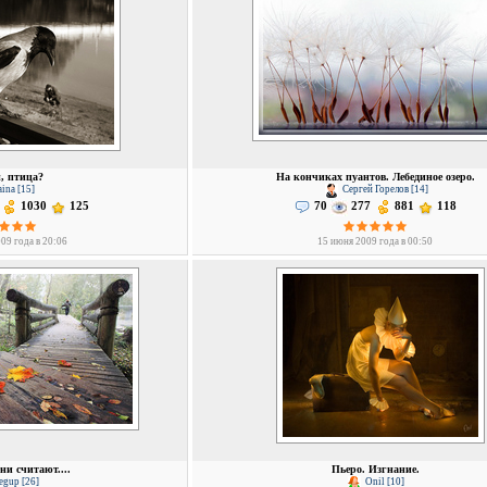
, птица?
На кончиках пуантов. Лебединое озеро.
aina [15]
Сергей Горелов [14]
1030
125
70
277
881
118
09 года в 20:06
15 июня 2009 года в 00:50
ни считают....
Пьеро. Изгнание.
egup [26]
Onil [10]