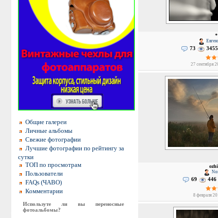
*
Евген
73
3455
27 сентября 2
Общие галереи
Личные альбомы
Свежие фотографии
Лучшие фотографии по рейтингу за
сутки
ТОП по просмотрам
ozhi
Nor
Пользователи
69
446
FAQs (ЧАВО)
Комментарии
8 февраля 20
Используте ли вы переносные
фотоальбомы?