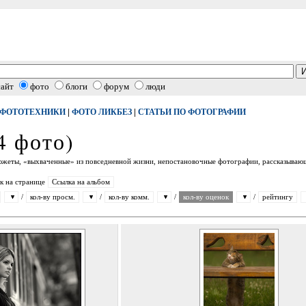
сайт
фото
блоги
форум
люди
|
|
 ФОТОТЕХНИКИ
ФОТО ЛИКБЕЗ
СТАТЬИ ПО ФОТОГРАФИИ
4 фото)
южеты, «выхваченные» из повседневной жизни, непостановочные фотографии, рассказывающ
к на странице
Ссылка на альбом
/
кол-ву просм.
/
кол-ву комм.
/
кол-ву оценок
/
рейтингу