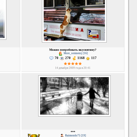
Можно попробовать вкуснятину?
More_somnenij [16]
70
270
1168
117
14 декабря 2009 года в 20:41
***
Raimondo75 [19]