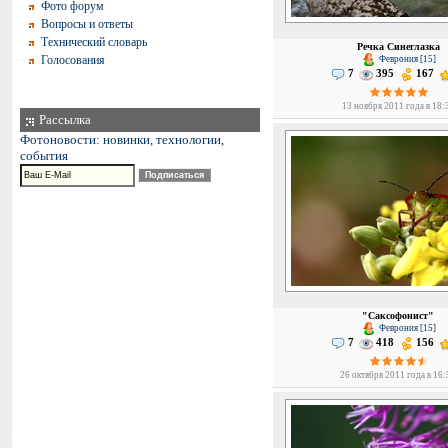
Фото форум
Вопросы и ответы
Технический словарь
Речка Синеглазка
Голосования
Феврония [15]
7
395
167
13 ноября 2011 года в 18:
Рассылка
Фотоновости: новинки, технологии,
события
"Саксофонист"
Феврония [15]
7
418
156
26 октября 2011 года в 16