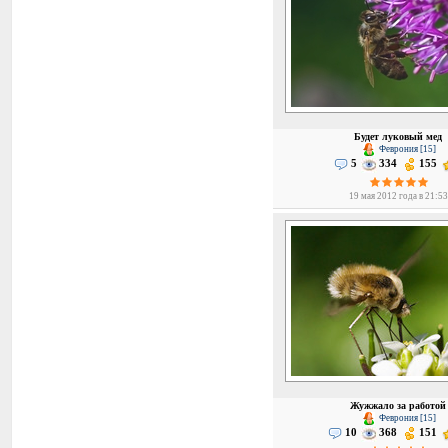
Будет луковый мед
Феврония [15]
5
334
155
19 мая 2012 года в 21:53
Жужжало за работой
Феврония [15]
10
368
151