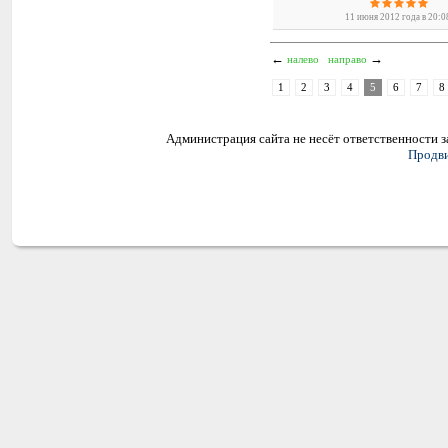
11 июня 2012 года в 20:0
←
→
налево
направо
1
2
3
4
5
6
7
8
Администрация сайта не несёт ответственности 
Продви