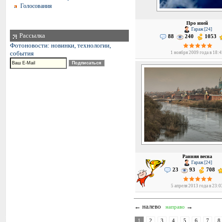
Голосования
Про иней
Гараж [24]
Рассылка
88
240
1053
Фотоновости: новинки, технологии,
события
1 ноября 2009 года в 18:
Ранняя весна
Гараж [24]
23
93
708
5 апреля 2013 года в 23:0
← налево
→
направо
1
2
3
4
5
6
7
8