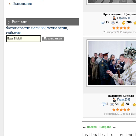
Голосования
Про станцию II (вариа
Гараж [24]
Рассылка
17
43
286
Фотоновости: новинки, технологии,
события
23 августа 2011 года в 20:
Патриарх Кирилл
Гараж [24]
5
54
281
9 октября 2010 года в 15:
←
→
налево
направо
15
16
17
18
19
20