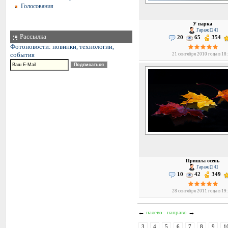
Голосования
У парка
Гараж [24]
Рассылка
20
65
354
Фотоновости: новинки, технологии,
события
21 сентября 2010 года в 18
Пришла осень
Гараж [24]
10
42
349
28 сентября 2011 года в 19
←
→
налево
направо
3
4
5
6
7
8
9
1