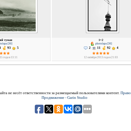
ий туман
1+2
olapa [30]
photolapa [30]
4
93
5
2
11
92
4
15 года в 13:11
12 октября 2013 года в 21:03
йта не несёт ответственности за размещаемый пользователями контент.
Право
Продвижение - Garin Studio