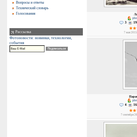
Вопросы и ответы
Технический словарь
Голосования
Л
phot
3
19
Рассылка
7 мая 2015
Фотоновости: новинки, технологии,
события
Пара
phot
4
16
7 сентября 20