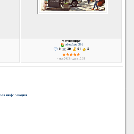
Фотоконцерт
photolapa [30]
0
30
91
5
4 мая 2013 года в 10:36
вая информация
.