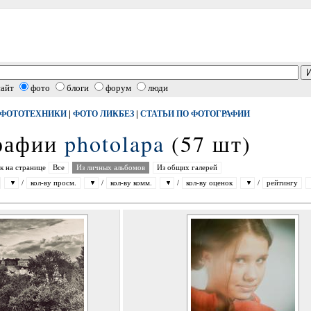
сайт
фото
блоги
форум
люди
|
|
 ФОТОТЕХНИКИ
ФОТО ЛИКБЕЗ
СТАТЬИ ПО ФОТОГРАФИИ
графии
photolapa
(57 шт)
к на странице
Все
Из личных альбомов
Из общих галерей
/
кол-ву просм.
/
кол-ву комм.
/
кол-ву оценок
/
рейтингу