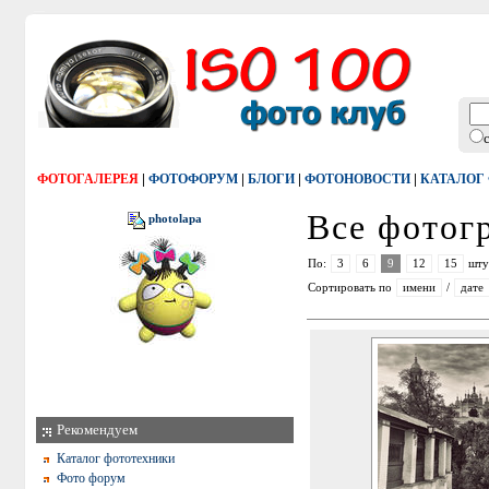
|
|
|
|
ФОТОГАЛЕРЕЯ
ФОТОФОРУМ
БЛОГИ
ФОТОНОВОСТИ
КАТАЛОГ
Все фото
photolapa
По:
3
6
9
12
15
шту
Сортировать по
имени
/
дате
Рекомендуем
Каталог фототехники
Фото форум