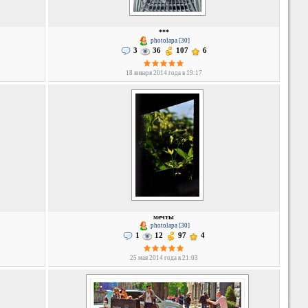
***
photolapa [30]
3
36
107
6
18 января 2014 года в 19:17
мечты
photolapa [30]
1
12
97
4
25 мая 2014 года в 21:03