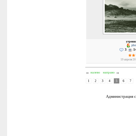
утренн
phot
3
1
19 апреля 20
←
→
налево
направо
1
2
3
4
5
6
7
Администрация са