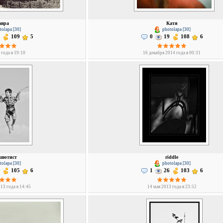
авра
Катя
olapa [30]
photolapa [30]
109
5
0
19
108
6
 года в 19:10
16 декабря 2014 года в 00:31
шютист
riddle
olapa [30]
photolapa [30]
105
6
1
26
103
6
13 года в 14:45
14 мая 2013 года в 23:52