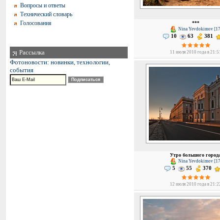
Вопросы и ответы
Технический словарь
Голосования
***
Nina Yevdokimov [17
10
63
381
Рассылка
11 июля 2010 года в 21:5
Фотоновости: новинки, технологии,
события
Утро большого город
Nina Yevdokimov [17
5
55
370
12 июля 2010 года в 21:2