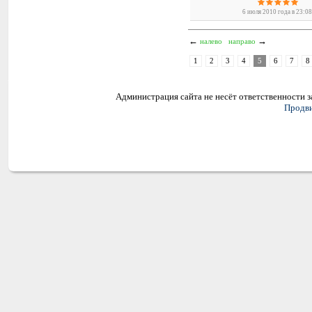
6 июля 2010 года в 23:0
←
→
налево
направо
1
2
3
4
5
6
7
8
Администрация сайта не несёт ответственности 
Продви