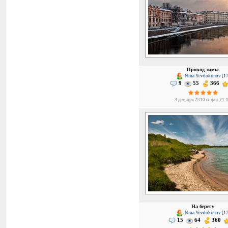
Приход зимы
Nina Yevdokimov [17
9
55
366
3 декабря 2010 года в 21:
На берегу
Nina Yevdokimov [17
15
64
360