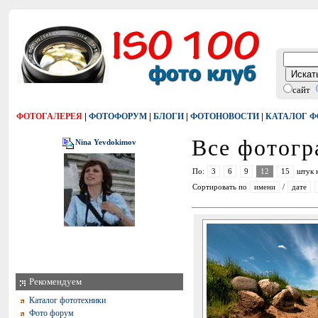
сайт
|
|
|
|
ФОТОГАЛЕРЕЯ
ФОТОФОРУМ
БЛОГИ
ФОТОНОВОСТИ
КАТАЛОГ 
Все фотог
Nina Yevdokimov
По:
3
6
9
12
15
штук 
Сортировать по
имени
/
дате
Рекомендуем
Каталог фототехники
Фото форум