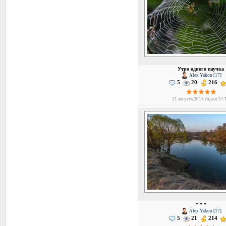
Утро одного паучка
Alex Yakon [17]
5
20
216
21 августа 2014 года в 17:
* * *
Alex Yakon [17]
5
21
214