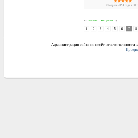
23 апреля 2014 года в 00:
←
→
налево
направо
1
2
3
4
5
6
7
8
Администрация сайта не несёт ответственности 
Продви