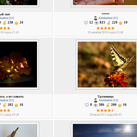
ый снег
*****
kudrin [11]
Alexkudrin [11]
0
238
24
12
815
229
19
10 года в 11:43
26 октября 2010 года в 13:48
ота, а не слякоть
Труженица
kudrin [11]
Alexkudrin [11]
7
202
16
8
386
200
16
11 года в 19:58
28 июля 2011 года в 06:43