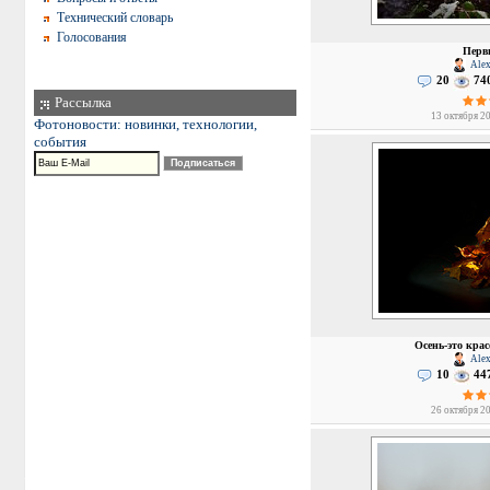
Технический словарь
Голосования
Перв
Alex
20
74
Рассылка
13 октября 20
Фотоновости: новинки, технологии,
события
Осень-это крас
Alex
10
44
26 октября 20