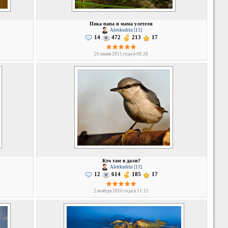
Пока папа и мама улетели
Alexkudrin [11]
14
472
213
17
20 июня 2011 года в 08:26
Кто там в дали?
Alexkudrin [11]
12
614
185
17
2 ноября 2010 года в 11:12