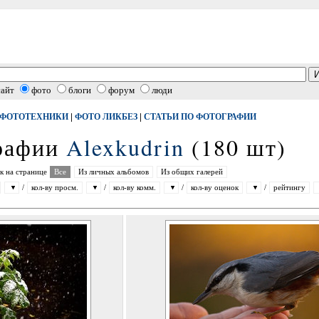
сайт
фото
блоги
форум
люди
|
|
 ФОТОТЕХНИКИ
ФОТО ЛИКБЕЗ
СТАТЬИ ПО ФОТОГРАФИИ
графии
Alexkudrin
(180 шт)
к на странице
Все
Из личных альбомов
Из общих галерей
/
кол-ву просм.
/
кол-ву комм.
/
кол-ву оценок
/
рейтингу