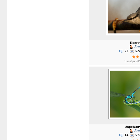
Приго
Alex
22
52
1 ноября 201
Акробатич
Alex
14
57