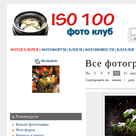
|
|
|
|
ФОТОГАЛЕРЕЯ
ФОТОФОРУМ
БЛОГИ
ФОТОНОВОСТИ
КАТАЛОГ
Все фото
Alexkudrin
По:
3
6
9
12
15
шту
Сортировать по
имени
/
дате
Рекомендуем
Каталог фототехники
Фото форум
Вопросы и ответы