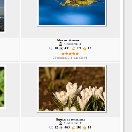
Мысли об осени.....
Alexkudrin [11]
10
431
171
13
25 октября 2011 года в 21:01
Первые на солнышке
Alexkudrin [11]
12
463
160
14