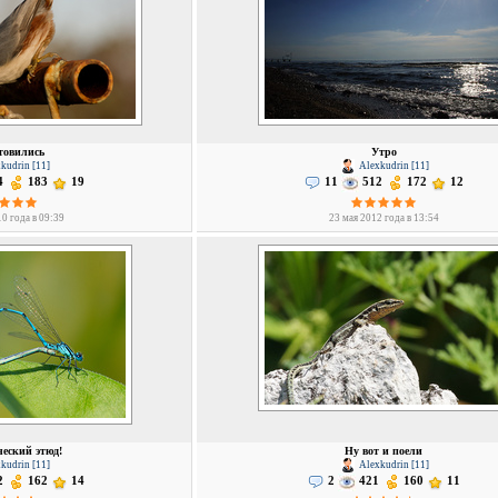
товились
Утро
kudrin [11]
Alexkudrin [11]
4
183
19
11
512
172
12
0 года в 09:39
23 мая 2012 года в 13:54
еский этюд!
Ну вот и поели
kudrin [11]
Alexkudrin [11]
2
162
14
2
421
160
11