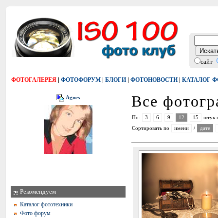
сайт
|
|
|
|
ФОТОГАЛЕРЕЯ
ФОТОФОРУМ
БЛОГИ
ФОТОНОВОСТИ
КАТАЛОГ 
Все фотог
Agnes
По:
3
6
9
12
15
штук 
Сортировать по
имени
/
дате
Рекомендуем
Каталог фототехники
Фото форум