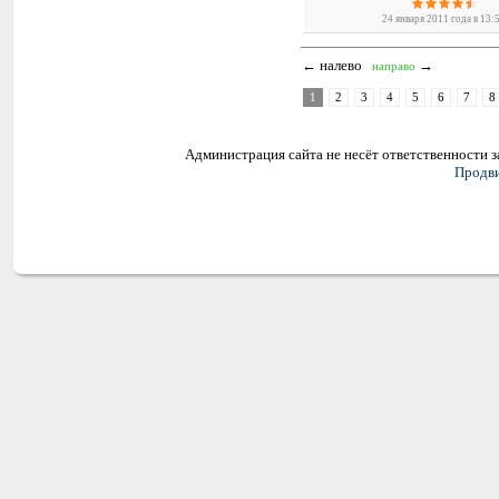
24 января 2011 года в 13:
← налево
→
направо
1
2
3
4
5
6
7
8
Администрация сайта не несёт ответственности 
Продви