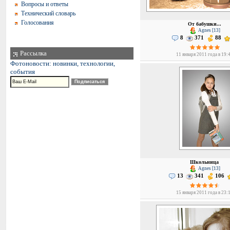
Вопросы и ответы
Технический словарь
Голосования
От бабушки...
Agnes [13]
8
371
88
Рассылка
11 января 2011 года в 19:
Фотоновости: новинки, технологии,
события
Школьница
Agnes [13]
13
341
106
15 января 2011 года в 23: