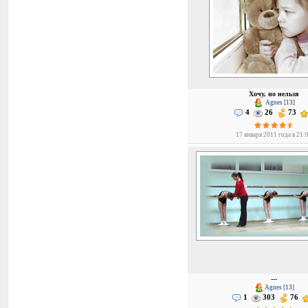
Хочу, но нельзя
Agnes [13]
4
26
73
17 января 2011 года в 21:
---
Agnes [13]
1
303
76