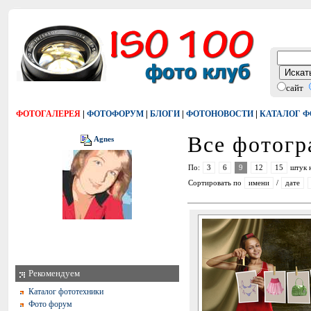
сайт
|
|
|
|
ФОТОГАЛЕРЕЯ
ФОТОФОРУМ
БЛОГИ
ФОТОНОВОСТИ
КАТАЛОГ 
Все фотог
Agnes
По:
3
6
9
12
15
штук 
Сортировать по
имени
/
дате
Рекомендуем
Каталог фототехники
Фото форум