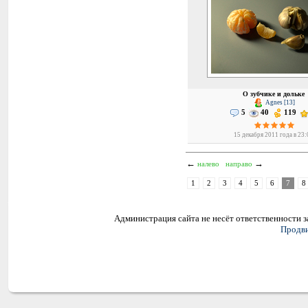
О зубчике и дольке
Agnes [13]
5
40
119
15 декабря 2011 года в 23
←
→
налево
направо
1
2
3
4
5
6
7
8
Администрация сайта не несёт ответственности 
Продви