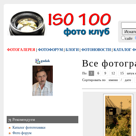
сайт
|
|
|
|
ФОТОГАЛЕРЕЯ
ФОТОФОРУМ
БЛОГИ
ФОТОНОВОСТИ
КАТАЛОГ 
Все фотог
gudak
По:
3
6
9
12
15
штук 
Сортировать по
имени
/
дате
Рекомендуем
Каталог фототехники
Фото форум