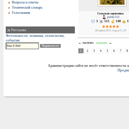
Вопросы и ответы
Технический словарь
Голосования
Сельская зарисовка
gudak [13]
3
515
140
1
Рассылка
30 марта 2011 года в 21:28
Фотоновости: новинки, технологии,
события
← налево
→
направо
1
2
3
4
5
6
7
8
Администрация сайта не несёт ответственности 
Продви