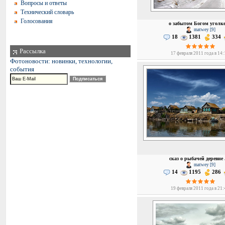
Вопросы и ответы
Технический словарь
Голосования
о забытом Богом уголке 
matwey [9]
18
1381
334
Рассылка
17 февраля 2011 года в 14
Фотоновости: новинки, технологии,
события
сказ о рыбачей деревне .
matwey [9]
14
1195
286
19 февраля 2011 года в 21