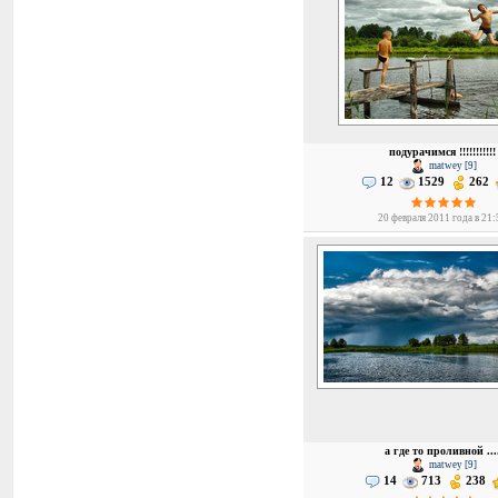
подурачимся !!!!!!!!!!!
matwey [9]
12
1529
262
20 февраля 2011 года в 21
а где то проливной ...
matwey [9]
14
713
238