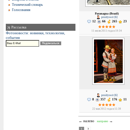
Технический словарь
Голосования
Paranagua (Brazil)
proidyswit [6]
12
66
265
23
Рассылка
11 июля 2011 года в 19:34
Фотоновости: новинки, технологии,
события
*
proidyswit [6]
8
357
176
11
22 мая 2012 года в 15:39
← налево
→
направо
1
2