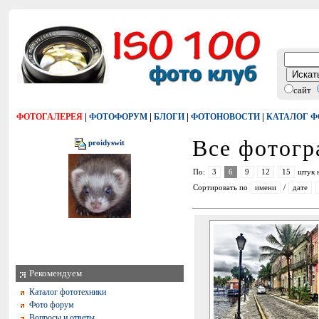
сайт
|
|
|
|
ФОТОГАЛЕРЕЯ
ФОТОФОРУМ
БЛОГИ
ФОТОНОВОСТИ
КАТАЛОГ 
Все фотог
proidyswit
По:
3
6
9
12
15
штук 
Сортировать по
имени
/
дате
Рекомендуем
Каталог фототехники
Фото форум
Вопросы и ответы