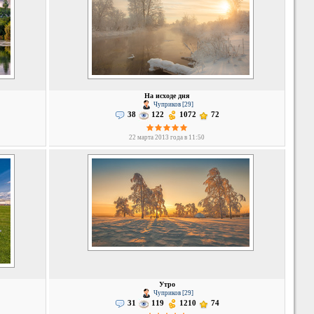
На исходе дня
Чуприков [29]
38
122
1072
72
22 марта 2013 года в 11:50
Утро
Чуприков [29]
31
119
1210
74