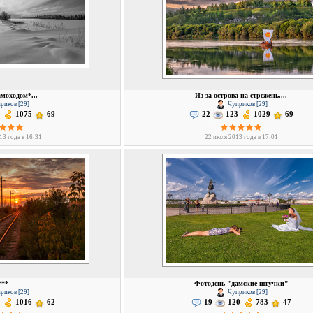
моходом*...
Из-за острова на стрежень....
риков [29]
Чуприков [29]
1075
69
22
123
1029
69
13 года в 16:31
22 июля 2013 года в 17:01
***
Фотодень "дамские штучки"
риков [29]
Чуприков [29]
1016
62
19
120
783
47