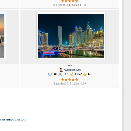
26 декабря 2013 года в 11:08
***
Чуприков [29]
30
118
1052
66
5 декабря 2013 года в 14:09
вая информация
.