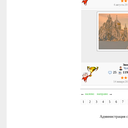
4 августа 20
Зво
Чуп
25
119
14 января 20
←
→
налево
направо
1
2
3
4
5
6
7
Администрация са