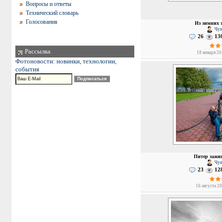
Вопросы и ответы
Технический словарь
Голосования
Из зимних 
Чуп
26
13
Рассылка
18 января 20
Фотоновости: новинки, технологии,
события
Питер зажиг
Чуп
23
12
16 августа 20