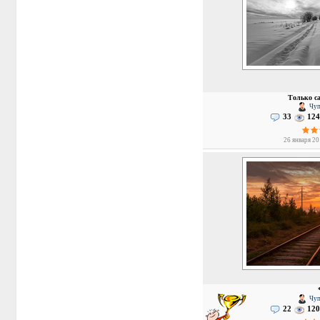
Только са
Чуп
33
124
26 января 20
Чуп
22
120