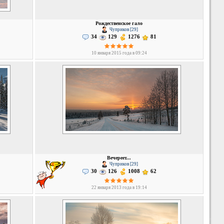
Рождественское гало
Чуприков [29]
34
129
1276
81
10 января 2015 года в 09:24
Вечереет...
Чуприков [29]
30
126
1008
62
22 января 2013 года в 19:14