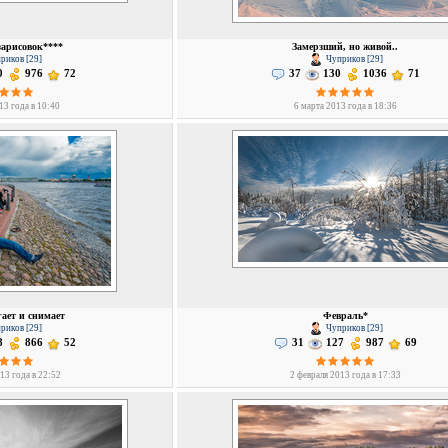
зарисовок****
Замерзший, но живой..
риков [29]
Чуприков [29]
0
976
72
37
130
1036
71
13 года в 10:40
6 марта 2013 года в 18:36
ает и снимает
Февраль*
риков [29]
Чуприков [29]
8
866
52
31
127
987
69
13 года в 22:52
2 февраля 2013 года в 17:33