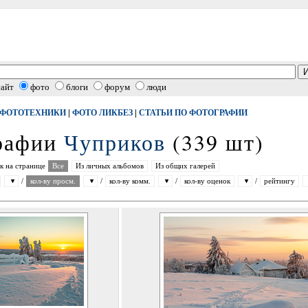
сайт
фото
блоги
форум
люди
|
|
 ФОТОТЕХНИКИ
ФОТО ЛИКБЕЗ
СТАТЬИ ПО ФОТОГРАФИИ
графии
Чуприков
(339 шт)
к на странице
Все
Из личных альбомов
Из общих галерей
/
кол-ву просм.
/
кол-ву комм.
/
кол-ву оценок
/
рейтингу