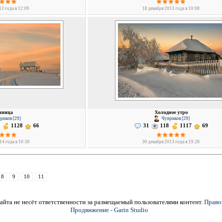
13 года в 12:09
18 декабря 2013 года в 10:08
нница
Холодное утро
риков [29]
Чуприков [29]
1128
66
31
118
1117
69
14 года в 10:30
30 декабря 2013 года в 19:28
8
9
10
11
йта не несёт ответственности за размещаемый пользователями контент.
Право
Продвижение - Garin Studio