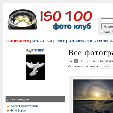
сайт
|
|
|
|
ФОТОГАЛЕРЕЯ
ФОТОФОРУМ
БЛОГИ
ФОТОНОВОСТИ
КАТАЛОГ 
Все фотог
PTICHEK
По:
3
6
9
12
15
штук 
Сортировать по
имени
/
дате
Рекомендуем
Каталог фототехники
Фото форум