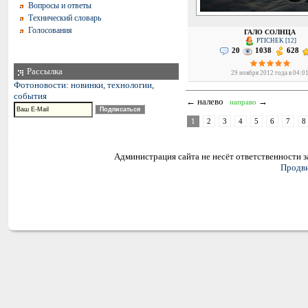
Вопросы и ответы
Технический словарь
Голосования
ГАЛО СОЛНЦА
PTICHEK [12]
20
1038
628
Рассылка
29 ноября 2012 года в 04:0
Фотоновости: новинки, технологии,
события
← налево
→
направо
1
2
3
4
5
6
7
8
Администрация сайта не несёт ответственности 
Продви