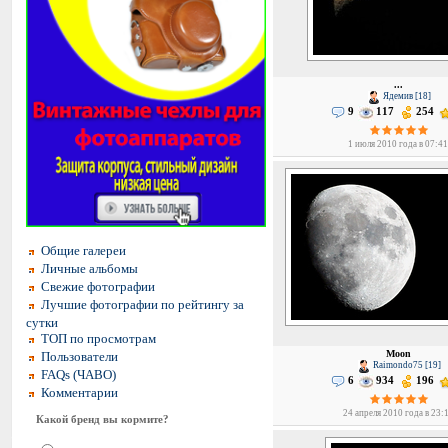
...
Ядемив [18]
9
117
254
1 июля 2010 года в 07:4
Общие галереи
Личные альбомы
Свежие фотографии
Лучшие фотографии по рейтингу за
сутки
ТОП по просмотрам
Moon
Пользователи
Raimondo75 [19]
FAQs (ЧАВО)
6
934
196
Комментарии
24 апреля 2010 года в 23:
Какой бренд вы кормите?