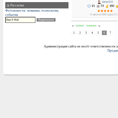
slavar [11]
Рассылка
15
73
195
Фотоновости: новинки, технологии,
события
11 августа 2009 года в 11:
←
→
налево
направо
1
2
3
4
5
6
7
Администрация сайта не несёт ответственности 
Продви