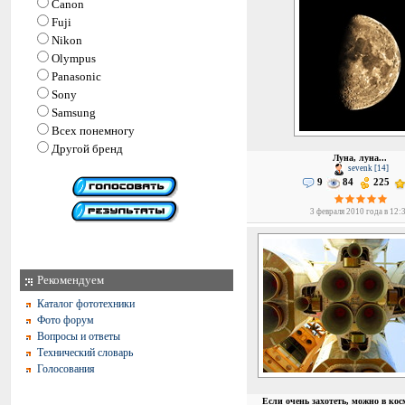
Canon
Fuji
Nikon
Olympus
Panasonic
Sony
Samsung
Всех понемногу
Другой бренд
Луна, луна...
sevenk [14]
9
84
225
3 февраля 2010 года в 12:
Рекомендуем
Каталог фототехники
Фото форум
Вопросы и ответы
Технический словарь
Голосования
Если очень захотеть, можно в кос