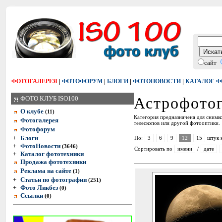
сайт
|
|
|
|
ФОТОГАЛЕРЕЯ
ФОТОФОРУМ
БЛОГИ
ФОТОНОВОСТИ
КАТАЛОГ 
Астрофотог
ФОТО КЛУБ ISO100
О клубе
(11)
Категория предназначена для снимко
Фотогалерея
телескопов или другой фотооптики.
Фотофорум
+
Блоги
По:
3
6
9
12
15
штук 
+
ФотоНовости
(3646)
Сортировать по
имени
/
дате
+
Каталог фототехники
Продажа фототехники
Реклама на сайте
(1)
+
Статьи по фотографии
(251)
+
Фото Ликбез
(0)
Ссылки
(0)