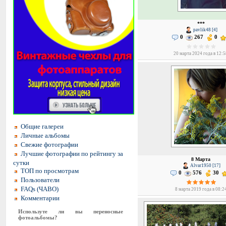
***
pavlik48 [4]
0
267
0
20 марта 2024 года в 12:
Общие галереи
Личные альбомы
Свежие фотографии
Лучшие фотографии по рейтингу за
8 Марта
сутки
Alvar1950 [17]
ТОП по просмотрам
0
576
30
Пользователи
FAQs (ЧАВО)
8 марта 2019 года в 08:2
Комментарии
Используте ли вы переносные
фотоальбомы?