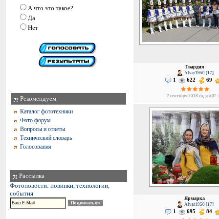
А что это такое?
Да
Нет
Гвардия
Alvar1950 [17]
1
622
69
2 сентября 2018 года в 07:
Рекомендуем
Каталог фототехники
Фото форум
Вопросы и ответы
Технический словарь
Голосования
Рассылка
Фотоновости: новинки, технологии,
события
Ярмарка
Alvar1950 [17]
1
695
84