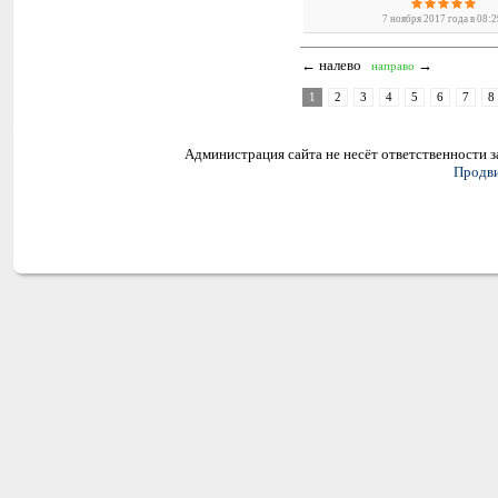
7 ноября 2017 года в 08:
← налево
→
направо
1
2
3
4
5
6
7
8
Администрация сайта не несёт ответственности 
Продви