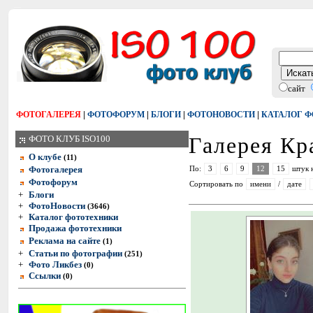
сайт
|
|
|
|
ФОТОГАЛЕРЕЯ
ФОТОФОРУМ
БЛОГИ
ФОТОНОВОСТИ
КАТАЛОГ 
Галерея Кр
ФОТО КЛУБ ISO100
О клубе
(11)
Фотогалерея
По:
3
6
9
12
15
штук 
Фотофорум
Сортировать по
имени
/
дате
+
Блоги
+
ФотоНовости
(3646)
+
Каталог фототехники
Продажа фототехники
Реклама на сайте
(1)
+
Статьи по фотографии
(251)
+
Фото Ликбез
(0)
Ссылки
(0)