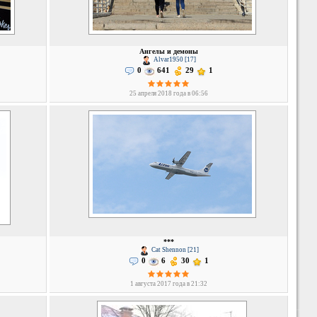
Ангелы и демоны
Alvar1950 [17]
0
641
29
1
25 апреля 2018 года в 06:56
***
Cat Shennon [21]
0
6
30
1
1 августа 2017 года в 21:32