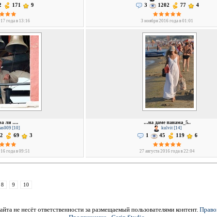
2
171
9
3
1202
77
4
17 года в 13:16
3 ноября 2016 года в 01:01
а ли ....
...на даме панама_5..
as009 [10]
kulvit [14]
2
69
3
1
45
119
6
16 года в 09:51
27 августа 2016 года в 22:04
8
9
10
йта не несёт ответственности за размещаемый пользователями контент.
Право