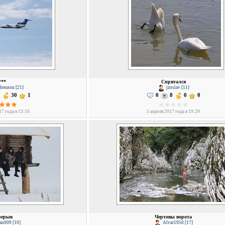
***
Спрятался
hennon [21]
jzoslav [11]
30
1
0
8
0
0
17 года в 13:16
5 апреля 2017 года в 19:29
рерыв
Чертовы ворота
as009 [10]
Alvar1950 [17]