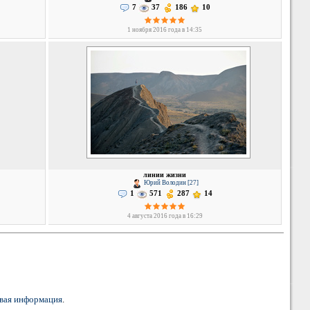
7
37
186
10
1 ноября 2016 года в 14:35
линии жизни
Юрий Володин [27]
1
571
287
14
4 августа 2016 года в 16:29
вая информация
.