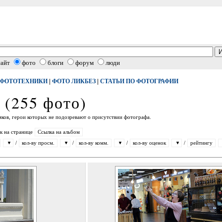
сайт
фото
блоги
форум
люди
|
|
 ФОТОТЕХНИКИ
ФОТО ЛИКБЕЗ
СТАТЬИ ПО ФОТОГРАФИИ
 (255 фото)
мков, герои которых не подозревают о присутствии фотографа.
к на странице
Ссылка на альбом
/
кол-ву просм.
/
кол-ву комм.
/
кол-ву оценок
/
рейтингу