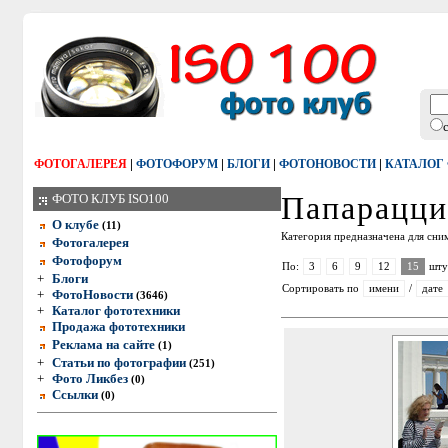
|
|
|
|
ФОТОГАЛЕРЕЯ
ФОТОФОРУМ
БЛОГИ
ФОТОНОВОСТИ
КАТАЛОГ
Папарацци
ФОТО КЛУБ ISO100
О клубе
(11)
Категория предназначена для сни
Фотогалерея
Фотофорум
По:
3
6
9
12
15
шту
+
Блоги
Сортировать по
имени
/
дате
+
ФотоНовости
(3646)
+
Каталог фототехники
Продажа фототехники
Реклама на сайте
(1)
+
Статьи по фотографии
(251)
+
Фото Ликбез
(0)
Ссылки
(0)