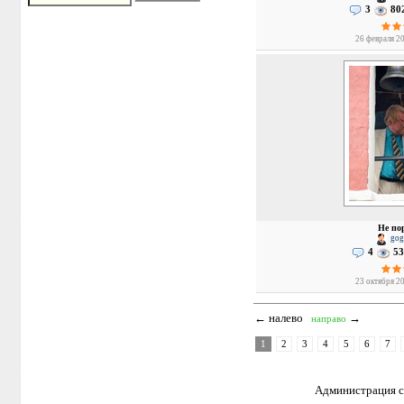
3
80
26 февраля 20
Не пор
gog
4
53
23 октября 20
← налево
→
направо
1
2
3
4
5
6
7
Администрация са