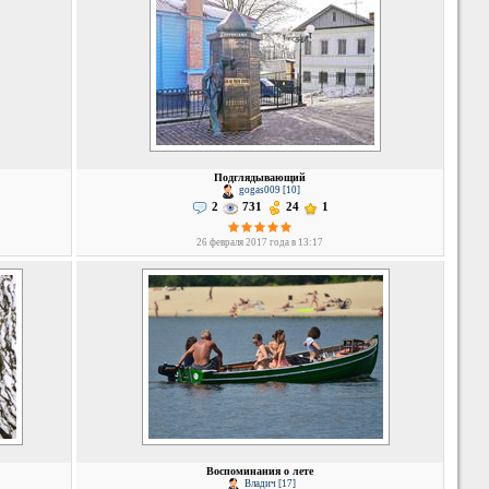
Подглядывающий
gogas009 [10]
2
731
24
1
26 февраля 2017 года в 13:17
Воспоминания о лете
Владич [17]