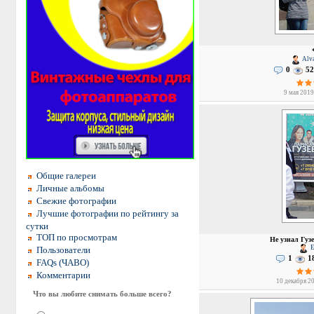
Alva
0
52
9 мая 2019
Общие галереи
Личные альбомы
Свежие фотографии
Лучшие фотографии по рейтингу за
сутки
ТОП по просмотрам
Не узнал Гузе
E
Пользователи
1
1
FAQs (ЧАВО)
Комментарии
10 декабря 20
Что вы любите снимать больше всего?