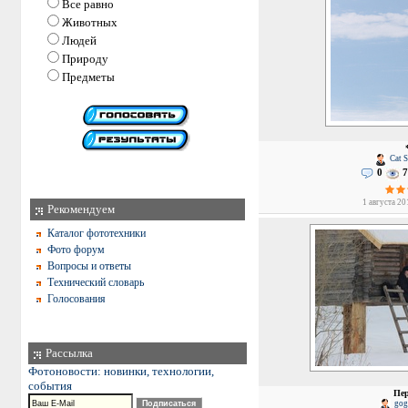
Все равно
Животных
Людей
Природу
Предметы
Cat S
0
7
1 августа 20
Рекомендуем
Каталог фототехники
Фото форум
Вопросы и ответы
Технический словарь
Голосования
Рассылка
Фотоновости: новинки, технологии,
события
Пе
gog