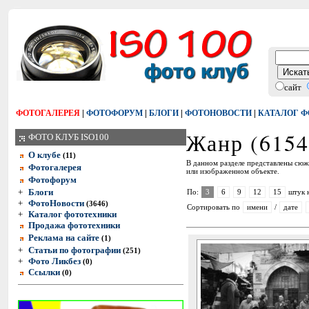
сайт
|
|
|
|
ФОТОГАЛЕРЕЯ
ФОТОФОРУМ
БЛОГИ
ФОТОНОВОСТИ
КАТАЛОГ 
Жанр (6154
ФОТО КЛУБ ISO100
О клубе
(11)
В данном разделе представлены сюж
Фотогалерея
или изображенном объекте.
Фотофорум
+
Блоги
По:
3
6
9
12
15
штук 
+
ФотоНовости
(3646)
Сортировать по
имени
/
дате
+
Каталог фототехники
Продажа фототехники
Реклама на сайте
(1)
+
Статьи по фотографии
(251)
+
Фото Ликбез
(0)
Ссылки
(0)