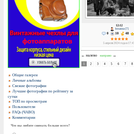
12:12
hosanna [7]
0
10
48
5 апреля 2024 года в 17:4
← налево
→
направо
1
2
3
4
5
6
7
8
Общие галереи
Личные альбомы
Свежие фотографии
Лучшие фотографии по рейтингу за
сутки
ТОП по просмотрам
Пользователи
FAQs (ЧАВО)
Комментарии
Что вы любите снимать больше всего?