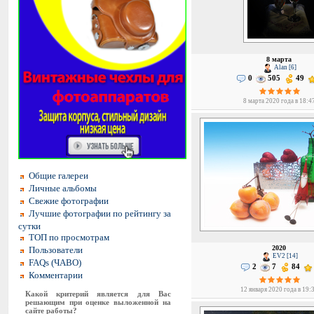
8 марта
Alan [6]
0
505
49
8 марта 2020 года в 18:4
Общие галереи
Личные альбомы
Свежие фотографии
Лучшие фотографии по рейтингу за
сутки
ТОП по просмотрам
2020
Пользователи
EV2 [14]
FAQs (ЧАВО)
2
7
84
Комментарии
12 января 2020 года в 19:
Какой критерий является для Вас
решающим при оценке выложенной на
сайте работы?