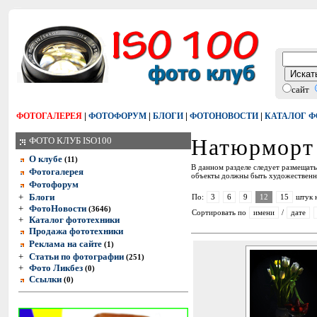
сайт
|
|
|
|
ФОТОГАЛЕРЕЯ
ФОТОФОРУМ
БЛОГИ
ФОТОНОВОСТИ
КАТАЛОГ 
Натюрморт 
ФОТО КЛУБ ISO100
О клубе
(11)
В данном разделе следует размещат
Фотогалерея
объекты должны быть художественн
Фотофорум
+
Блоги
По:
3
6
9
12
15
штук 
+
ФотоНовости
(3646)
Сортировать по
имени
/
дате
+
Каталог фототехники
Продажа фототехники
Реклама на сайте
(1)
+
Статьи по фотографии
(251)
+
Фото Ликбез
(0)
Ссылки
(0)