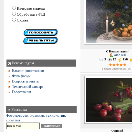
Качество снимка
Обработка в ФШ
Сюжет
С Новым годом!
AlyN [18]
3
12
156
Рекомендуем
1 января 2019 года в 11:5
Каталог фототехники
Фото форум
Вопросы и ответы
Технический словарь
Голосования
Рассылка
Фотоновости: новинки, технологии,
события
Осенний