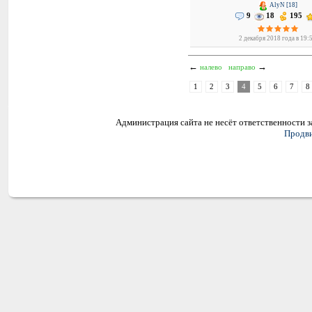
AlyN [18]
9
18
195
2 декабря 2018 года в 19:
←
→
налево
направо
1
2
3
4
5
6
7
8
Администрация сайта не несёт ответственности 
Продви