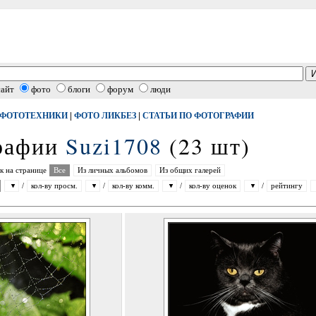
сайт
фото
блоги
форум
люди
|
|
 ФОТОТЕХНИКИ
ФОТО ЛИКБЕЗ
СТАТЬИ ПО ФОТОГРАФИИ
графии
Suzi1708
(23 шт)
к на странице
Все
Из личных альбомов
Из общих галерей
/
кол-ву просм.
/
кол-ву комм.
/
кол-ву оценок
/
рейтингу