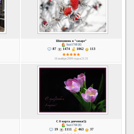
Шиповник в "сахаре"
Suzi1708 [8]
87
1474
1062
113
16 ноября 2009 года в 21:31
С 8 марта девченки!))
Suzi1708 [8]
19
1111
463
37