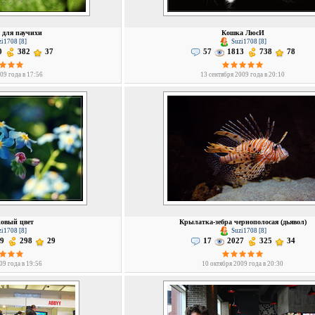
 для паучихи
Кошка ЛюсИ
i1708 [8]
Suzi1708 [8]
0
382
37
57
1813
738
78
09 года в 17:56
13 сентября 2009 года в 20:10
ковый цвет
Крылатка-зебра чернополосая (дьявол)
i1708 [8]
Suzi1708 [8]
9
298
29
17
2027
325
34
09 года в 19:56
10 октября 2009 года в 20:30