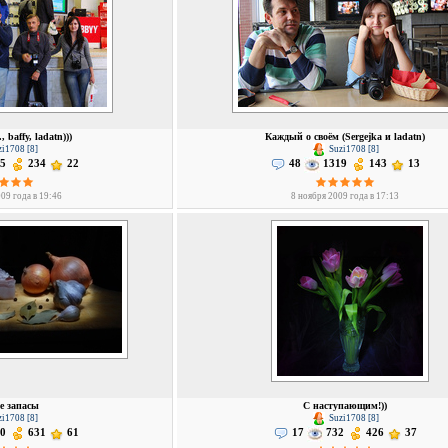
 baffy, ladatn)))
Каждый о своём (Sergejka и ladatn)
i1708 [8]
Suzi1708 [8]
5
234
22
48
1319
143
13
09 года в 19:46
8 ноября 2009 года в 17:13
е запасы
С наступающим!))
i1708 [8]
Suzi1708 [8]
0
631
61
17
732
426
37