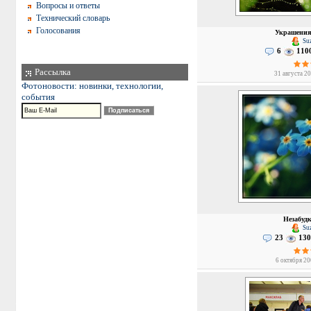
Вопросы и ответы
Технический словарь
Голосования
Украшения
Suz
6
110
Рассылка
31 августа 20
Фотоновости: новинки, технологии,
события
Незабуд
Suz
23
130
6 октября 20