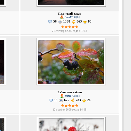
Плачущий закат
Suzi1708 [8]
56
1338
863
90
21 сентября 2009 года в 15:54
Рябиновые слёзки
Suzi1708 [8]
15
625
283
28
12 октября 2009 года в 14:05