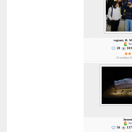
vagrant, И. М.,
Suz
20
103
18 октября 20
Зимни
Suz
56
137