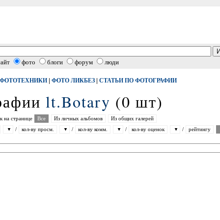
сайт
фото
блоги
форум
люди
|
|
 ФОТОТЕХНИКИ
ФОТО ЛИКБЕЗ
СТАТЬИ ПО ФОТОГРАФИИ
графии
lt.Botary
(0 шт)
к на странице
Все
Из личных альбомов
Из общих галерей
/
кол-ву просм.
/
кол-ву комм.
/
кол-ву оценок
/
рейтингу