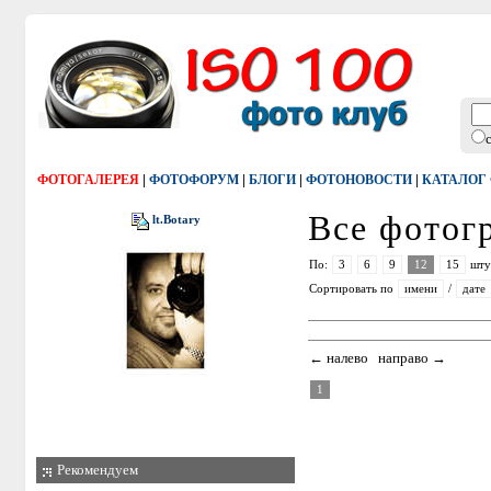
|
|
|
|
ФОТОГАЛЕРЕЯ
ФОТОФОРУМ
БЛОГИ
ФОТОНОВОСТИ
КАТАЛОГ
Все фото
lt.Botary
По:
3
6
9
12
15
шту
Сортировать по
имени
/
дате
← налево направо →
1
Рекомендуем