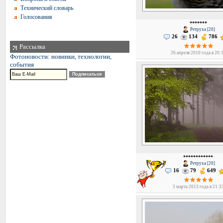
Технический словарь
Голосования
*******
Ретруха [20]
26
134
786
Рассылка
26 апреля 2010 года в 20:
Фотоновости: новинки, технологии,
события
************
Ретруха [20]
16
79
649
3 марта 2013 года в 21:3