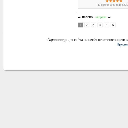
13 ноября 2009 года в 20:
← налево
→
направо
1
2
3
4
5
6
Администрация сайта не несёт ответственности 
Продви