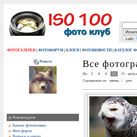
сайт
|
|
|
|
ФОТОГАЛЕРЕЯ
ФОТОФОРУМ
БЛОГИ
ФОТОНОВОСТИ
КАТАЛОГ 
Все фотог
Ретруха
По:
3
6
9
12
15
штук 
Сортировать по
имени
/
дате
Рекомендуем
Каталог фототехники
Фото форум
Вопросы и ответы