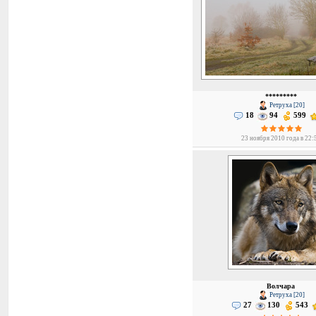
*********
Ретруха [20]
18
94
599
23 ноября 2010 года в 22:
Волчара
Ретруха [20]
27
130
543