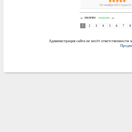
26 сентября 2015 года в 21
← налево
→
направо
1
2
3
4
5
6
7
8
Администрация сайта не несёт ответственности 
Продви