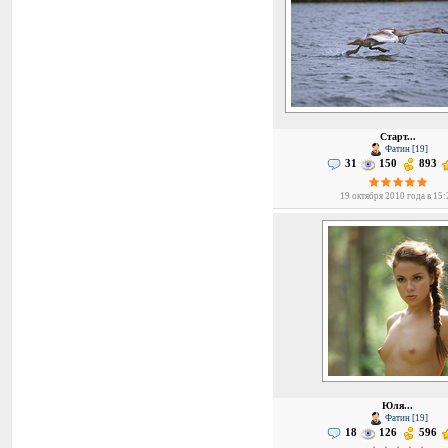
Старт...
Фатин [19]
31
150
893
19 октября 2010 года в 15:
Юля...
Фатин [19]
18
126
596