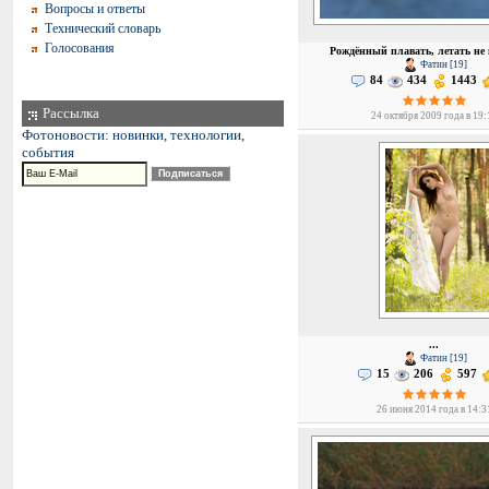
Вопросы и ответы
Технический словарь
Голосования
Рождённый плавать, летать не
Фатин [19]
84
434
1443
Рассылка
24 октября 2009 года в 19:
Фотоновости: новинки, технологии,
события
...
Фатин [19]
15
206
597
26 июня 2014 года в 14:3