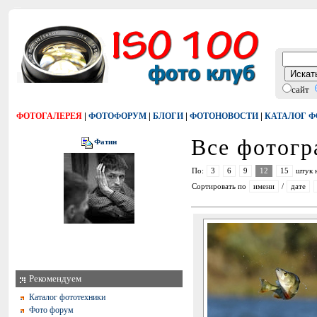
сайт
|
|
|
|
ФОТОГАЛЕРЕЯ
ФОТОФОРУМ
БЛОГИ
ФОТОНОВОСТИ
КАТАЛОГ 
Все фотог
Фатин
По:
3
6
9
12
15
штук 
Сортировать по
имени
/
дате
Рекомендуем
Каталог фототехники
Фото форум