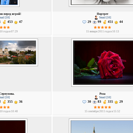
ов перед игрой!
Портрет
ail [10]
Smail [10]
1
453
47
29
99
451
44
10 года в 07:29
15 января 2011 года в 10:13
Серпухова.
Роза
ail [10]
Smail [10]
2
355
36
30
83
335
29
10 года в 10:48
15 сентября 2011 года в 15:52