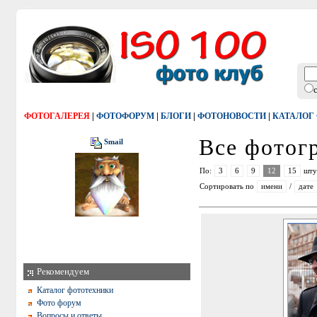
|
|
|
|
ФОТОГАЛЕРЕЯ
ФОТОФОРУМ
БЛОГИ
ФОТОНОВОСТИ
КАТАЛОГ
Все фото
Smail
По:
3
6
9
12
15
шту
Сортировать по
имени
/
дате
Рекомендуем
Каталог фототехники
Фото форум
Вопросы и ответы