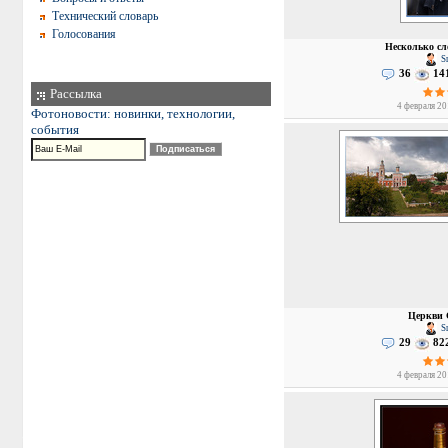
Технический словарь
Голосования
Несколько сл
Sm
36
14
Рассылка
4 февраля 20
Фотоновости: новинки, технологии,
события
Церкви 
Sm
29
82
4 февраля 20