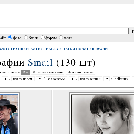
сайт
фото
блоги
форум
люди
|
|
 ФОТОТЕХНИКИ
ФОТО ЛИКБЕЗ
СТАТЬИ ПО ФОТОГРАФИИ
графии
Smail
(130 шт)
к на странице
Все
Из личных альбомов
Из общих галерей
/
кол-ву просм.
/
кол-ву комм.
/
кол-ву оценок
/
рейтингу