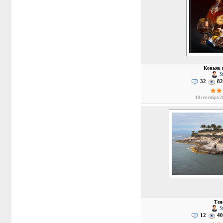
Коньяк 
Sm
32
82
18 сентября 2
Тен
Sm
12
40