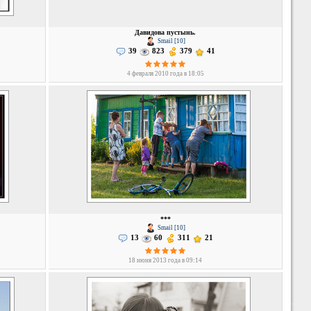
Давидова пустынь.
Smail [10]
39
823
379
41
4 февраля 2010 года в 18:05
***
Smail [10]
13
60
311
21
18 июня 2013 года в 09:14