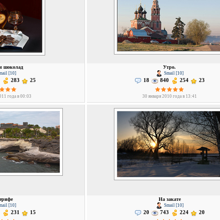
и шоколад
Утро.
ail [10]
Smail [10]
283
25
18
840
254
23
011 года в 00:03
30 января 2010 года в 13:41
ерифе
На закате
ail [10]
Smail [10]
231
15
20
743
224
20