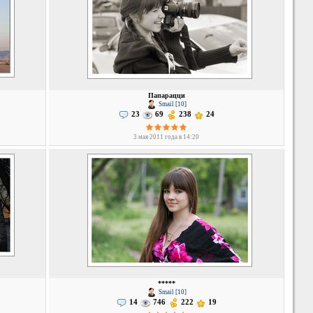
Папарацци
Smail [10]
23
69
238
24
3 мая 2011 года в 14:20
*****
Smail [10]
14
746
222
19