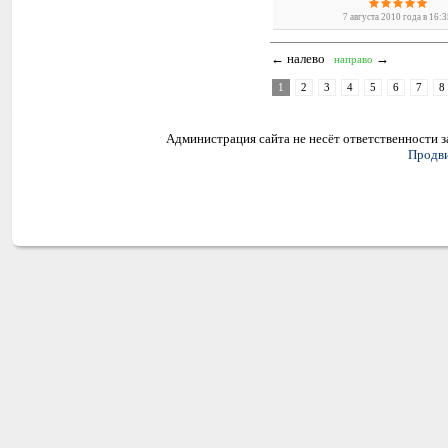
7 августа 2010 года в 16:
← налево
→
направо
1
2
3
4
5
6
7
8
Администрация сайта не несёт ответственности 
Продви