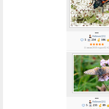
***
Follower [21]
5
234
106
11 июля 2010 года в 02:4
***
Follower [21]
5
233
89