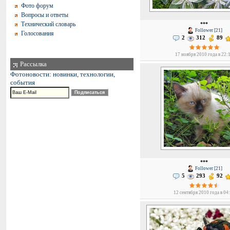
Фото форум
Вопросы и ответы
Технический словарь
***
Follower [21]
Голосования
2
312
89
17 ноября 2010 года в 22:
Рассылка
Фотоновости: новинки, технологии,
события
***
Follower [21]
5
293
92
12 сентября 2010 года в 04