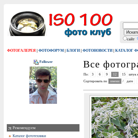
сайт
|
|
|
|
ФОТОГАЛЕРЕЯ
ФОТОФОРУМ
БЛОГИ
ФОТОНОВОСТИ
КАТАЛОГ 
Все фотог
Follower
По:
3
6
9
12
15
штук 
Сортировать по
имени
/
дате
Рекомендуем
Каталог фототехники