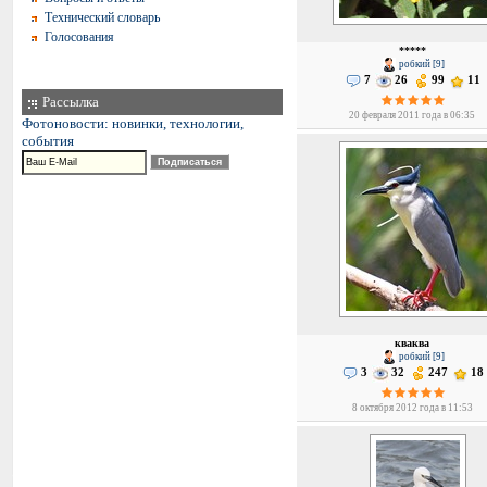
Технический словарь
Голосования
*****
робкий [9]
7
26
99
11
Рассылка
20 февраля 2011 года в 06:35
Фотоновости: новинки, технологии,
события
кваква
робкий [9]
3
32
247
18
8 октября 2012 года в 11:53