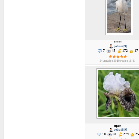
*****
робкий [9]
7
45
172
17
24 декабря 2010 года в 16:41
ирис
робкий [9]
10
60
279
2