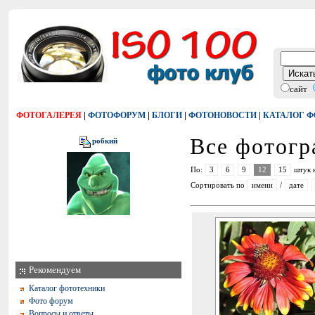
сайт
|
|
|
|
ФОТОГАЛЕРЕЯ
ФОТОФОРУМ
БЛОГИ
ФОТОНОВОСТИ
КАТАЛОГ 
Все фотог
робкий
По:
3
6
9
12
15
штук 
Сортировать по
имени
/
дате
Рекомендуем
Каталог фототехники
Фото форум
Вопросы и ответы