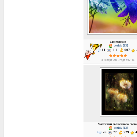
Синеглазки
pozitiv [13]
11
111
607
8 ноября 2011 года в 02:46
Частички солнечного света
pozitiv [13]
26
77
529