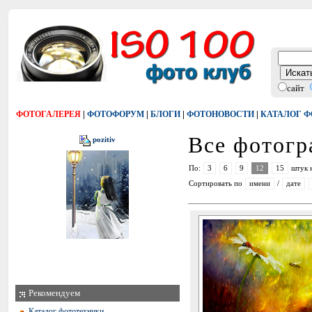
сайт
|
|
|
|
ФОТОГАЛЕРЕЯ
ФОТОФОРУМ
БЛОГИ
ФОТОНОВОСТИ
КАТАЛОГ 
Все фотог
pozitiv
По:
3
6
9
12
15
штук 
Сортировать по
имени
/
дате
Рекомендуем
Каталог фототехники