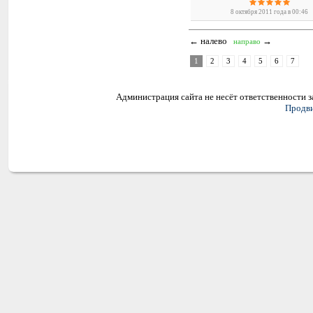
8 октября 2011 года в 00:46
← налево
→
направо
1
2
3
4
5
6
7
Администрация сайта не несёт ответственности 
Продви