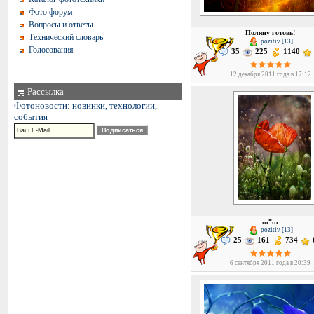
Фото форум
Вопросы и ответы
Поляну готовь!
Технический словарь
pozitiv [13]
Голосования
35
225
1140
12 декабря 2011 года в 17:12
Рассылка
Фотоновости: новинки, технологии,
события
...*...
pozitiv [13]
25
161
734
6 сентября 2011 года в 20:39