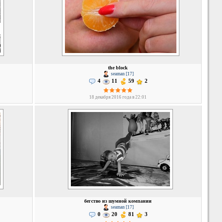
the block
seaman [17]
4
11
59
2
18 декабря 2016 года в 22:01
бегство из шумной компании
seaman [17]
0
20
81
3