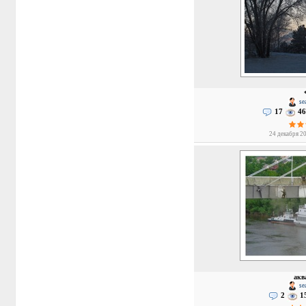
se
17
46
24 декабря 20
акв
se
2
1