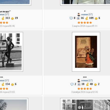
я икару"
*
aman [17]
seaman [17]
313
19
0
16
109
6
13 года в 06:46
5 марта 2018 года в 09:11
***
***
aman [17]
seaman [17]
154
6
2
18
48
2
16 года в 23:03
3 ноября 2016 года в 02:05