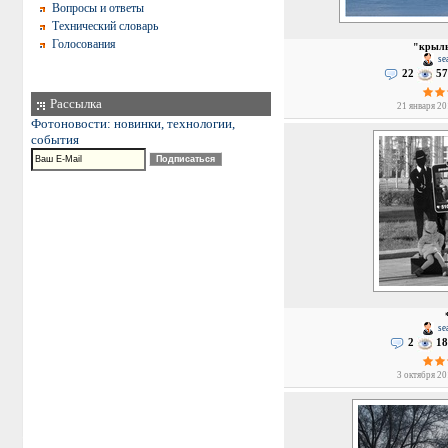
Вопросы и ответы
Технический словарь
Голосования
"крыль
se
22
57
Рассылка
21 января 20
Фотоновости: новинки, технологии,
события
se
2
18
3 октября 20