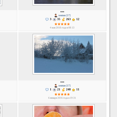
***
seaman [17]
3
35
263
12
4 мая 2016 года в 08:13
***
seaman [17]
1
21
248
11
6 января 2016 года в 19:31