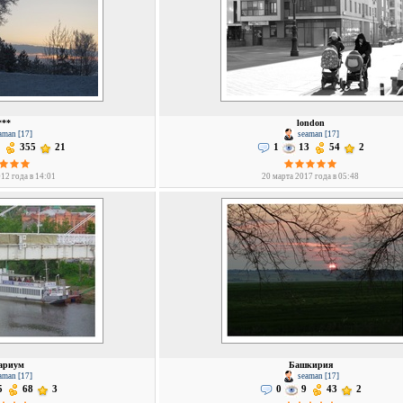
***
london
aman [17]
seaman [17]
355
21
1
13
54
2
12 года в 14:01
20 марта 2017 года в 05:48
ариум
Башкирия
aman [17]
seaman [17]
5
68
3
0
9
43
2