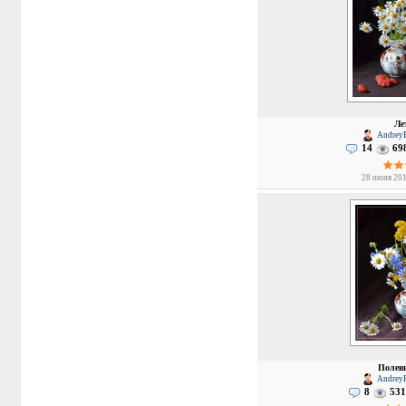
Ле
AndreyP
14
69
28 июня 201
Полев
AndreyP
8
531