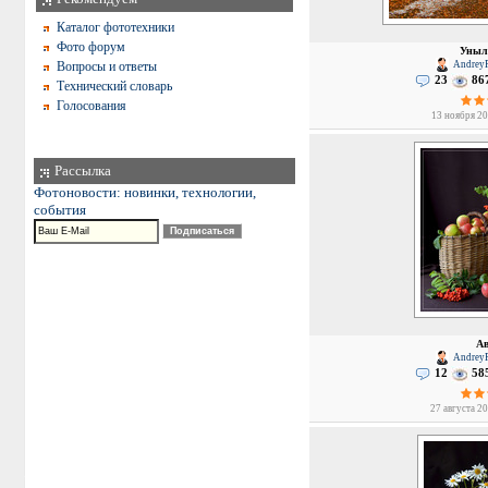
Каталог фототехники
Фото форум
Уныл
Вопросы и ответы
AndreyP
23
86
Технический словарь
Голосования
13 ноября 20
Рассылка
Фотоновости: новинки, технологии,
события
Ав
AndreyP
12
58
27 августа 20