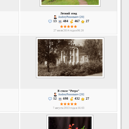
Летний этюд
AndreyPonomarev [20]
13
484
467
27
27 июля 2014 года в 06:20
В стиле "Ретро"
AndreyPonomarev [20]
12
698
432
27
7 августа 2013 года в 16:03