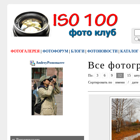
|
|
|
|
ФОТОГАЛЕРЕЯ
ФОТОФОРУМ
БЛОГИ
ФОТОНОВОСТИ
КАТАЛОГ
Все фото
AndreyPonomarev
По:
3
6
9
12
15
шту
Сортировать по
имени
/
дате
Рекомендуем