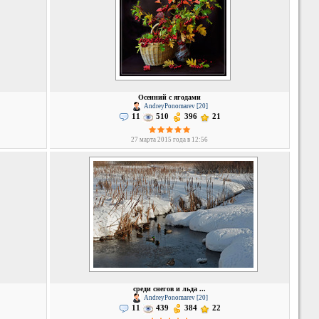
Осенний с ягодами
AndreyPonomarev [20]
11
510
396
21
27 марта 2015 года в 12:56
среди снегов и льда ...
AndreyPonomarev [20]
11
439
384
22