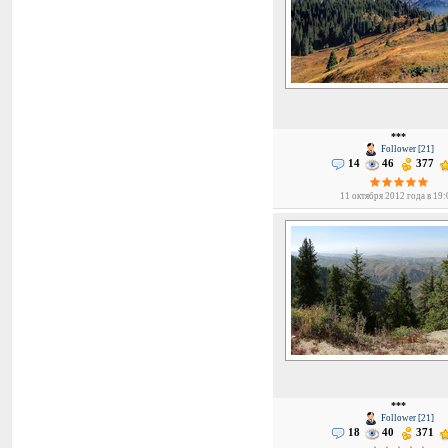
***
Follower [21]
14
46
377
11 октября 2012 года в 19
***
Follower [21]
18
40
371