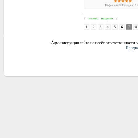
16 февраля 2013 года в 16
←
→
налево
направо
1
2
3
4
5
6
7
8
Администрация сайта не несёт ответственности 
Продви