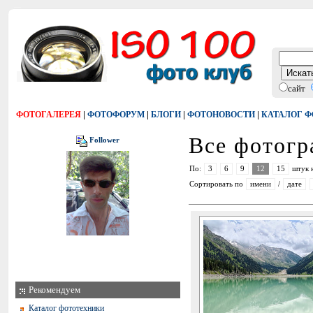
сайт
|
|
|
|
ФОТОГАЛЕРЕЯ
ФОТОФОРУМ
БЛОГИ
ФОТОНОВОСТИ
КАТАЛОГ 
Все фотог
Follower
По:
3
6
9
12
15
штук 
Сортировать по
имени
/
дате
Рекомендуем
Каталог фототехники