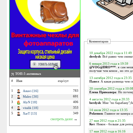
Комментарии
10 декабря 2022 года в 11:49
derdysh
: Всё равно чем снима
6 января 2013 года в 19:59
@VOG@DRO***
: я сам меш
получше чем кенон , но это дл
ТОП-5 активных
13 октября 2012 года в 23:35
#
Имя
exp/сут
Павел
: А какая разница чем 
20 сентября 2012 года в 10:0
1
783
Astavi [16]
Елена Примавера
: Но почем
2
691
Maleo [30]
4 августа 2012 года в 20:33
3
406
AlyN [18]
berdysh
: Мне "по барабану",б
4
353
vitalik [18]
14 июля 2012 года в 13:35
Pokemon
: Главное не камера а
5
349
XarT [13]
→
смотреть далее
27 мая 2012 года в 21:35
Кот
17 мая 2012 года в 16:16