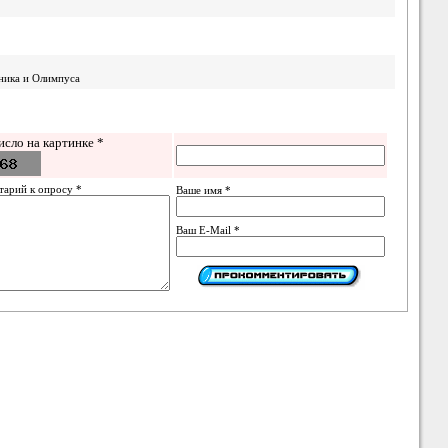
ника и Олимпуса
исло на картинке *
тарий к опросу *
Ваше имя *
Ваш E-Mail *