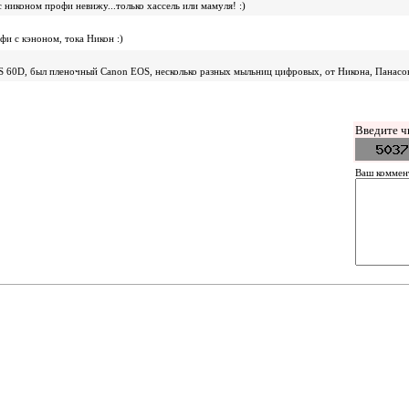
с никоном профи невижу...только хассель или мамуля! :)
фи с кэноном, тока Никон :)
S 60D, был пленочный Canon EOS, несколько разных мыльниц цифровых, от Никона, Панасо
Введите ч
Ваш коммен