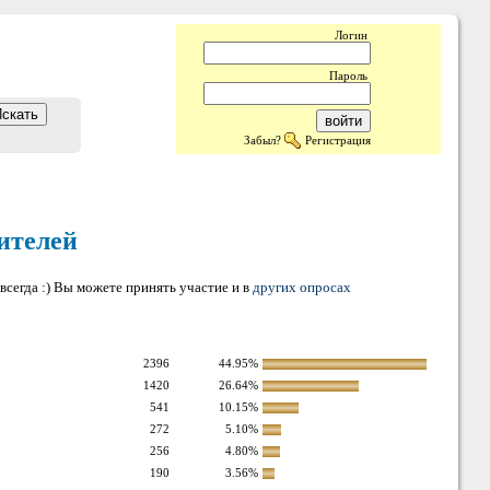
Логин
Пароль
Забыл?
Регистрация
ителей
всегда :) Вы можете принять участие и в
других опросах
2396
44.95%
1420
26.64%
541
10.15%
272
5.10%
256
4.80%
190
3.56%