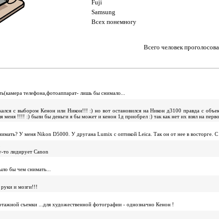
Fuji
Samsung
Всех понемногу
Всего человек проголосов
ть(камера телефона,фотоаппарат- лишь бы снимало...
кался с выбором Кенон или Никон!!! :) но вот остановился на Никон д3100 правда с объе
я меня !!!! :) были бы деньги я бы может и кенон 1д приобрел :) так как нет их взял на перв
снимать? У меня Nikon D5000. У другана Lumix с оптикой Leica. Так он от нее в восторге
8
у-то лидирует Canon
ыло бы чем снимать...
 руки и мозги!!!
: Никон - больше для репортажной съемки ...для художественной фотографии - однозначно Кенон !