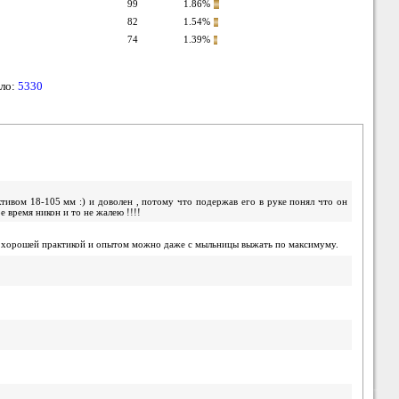
99
1.86%
82
1.54%
74
1.39%
ало:
5330
ктивом 18-105 мм :) и доволен , потому что подержав его в руке понял что он
ое время никон и то не жалею !!!!
. С хорошей практикой и опытом можно даже с мыльницы выжать по максимуму.