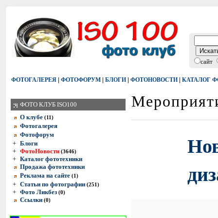
сайт
|
|
|
|
ФОТОГАЛЕРЕЯ
ФОТОФОРУМ
БЛОГИ
ФОТОНОВОСТИ
КАТАЛОГ 
Мероприят
ФОТО КЛУБ ISO100
О клубе
(11)
Фотогалерея
Фотофорум
Но
+
Блоги
+
ФотоНовости
(3646)
+
Каталог фототехники
диз
Продажа фототехники
Реклама на сайте
(1)
+
Статьи по фотографии
(251)
+
Фото Ликбез
(0)
Ссылки
(0)