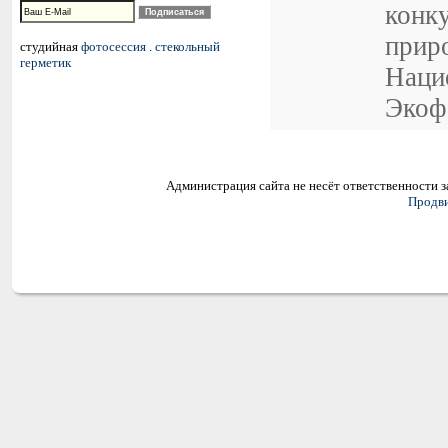
конк
прир
студийная
фотосессия
.
стекольный
герметик
Наци
Экоф
Администрация сайта не несёт ответственности 
Продви