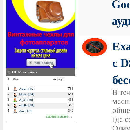
Goo
ау
Ех
с 
ТОП-5 активных
бе
#
Имя
exp/сут
1
783
Astavi [16]
В те
2
691
Maleo [30]
меся
3
406
AlyN [18]
4
353
vitalik [18]
обще
5
349
XarT [13]
→
смотреть далее
где 
Олим