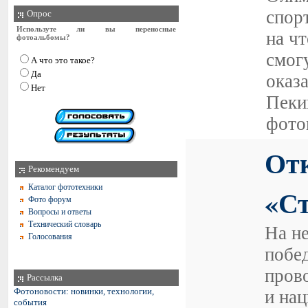
спор
Опрос
Используте ли вы переносные
на ч
фотоальбомы?
смогу
А что это такое?
Да
оказ
Нет
Пеки
фото
От
Рекомендуем
Каталог фототехники
«Ст
Фото форум
Вопросы и ответы
Технический словарь
На н
Голосования
побед
пров
Рассылка
Фотоновости: новинки, технологии,
и на
события