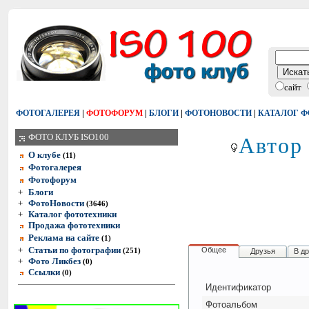
сайт
|
|
|
|
ФОТОГАЛЕРЕЯ
ФОТОФОРУМ
БЛОГИ
ФОТОНОВОСТИ
КАТАЛОГ 
Автор 
ФОТО КЛУБ ISO100
О клубе
(11)
Фотогалерея
Фотофорум
+
Блоги
+
ФотоНовости
(3646)
+
Каталог фототехники
Продажа фототехники
Реклама на сайте
(1)
+
Статьи по фотографии
Общее
(251)
Друзья
В д
+
Фото Ликбез
(0)
Ссылки
(0)
Идентификатор
Фотоальбом