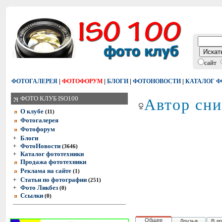
сайт
|
|
|
|
ФОТОГАЛЕРЕЯ
ФОТОФОРУМ
БЛОГИ
ФОТОНОВОСТИ
КАТАЛОГ 
Автор сни
ФОТО КЛУБ ISO100
О клубе
(11)
Фотогалерея
Фотофорум
+
Блоги
+
ФотоНовости
(3646)
+
Каталог фототехники
Продажа фототехники
Реклама на сайте
(1)
+
Статьи по фотографии
(251)
+
Фото Ликбез
(0)
Ссылки
(0)
Общее
Друзья
В д