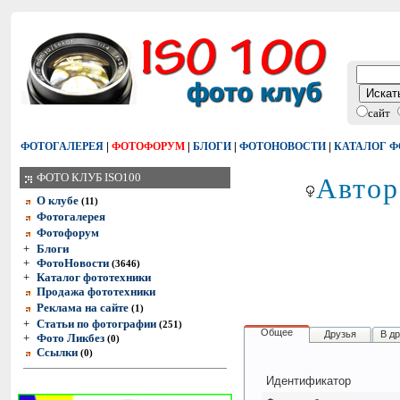
сайт
|
|
|
|
ФОТОГАЛЕРЕЯ
ФОТОФОРУМ
БЛОГИ
ФОТОНОВОСТИ
КАТАЛОГ 
Автор
ФОТО КЛУБ ISO100
О клубе
(11)
Фотогалерея
Фотофорум
+
Блоги
+
ФотоНовости
(3646)
+
Каталог фототехники
Продажа фототехники
Реклама на сайте
(1)
+
Статьи по фотографии
(251)
Общее
Друзья
В д
+
Фото Ликбез
(0)
Ссылки
(0)
Идентификатор