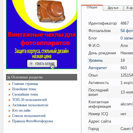
Общее
Друзья
В д
Идентификатор
4867
Фотоальбом
54 фо
Блог
0 запи
Ф.И.О.
Али
День рождения
Неизве
Уровень
19
Авторитет
663
Опыт
125154
Основные разделы
Активность
1 exp/
Главная страница
Новейшие темы
Последний
13 ноя
Свежайшие темы
визит
ТОП-50 пользователей
Контактная
alicom
Активные пользователи
информация
Кто он-лайн
Номер ICQ
нет
Список пользователей
Правила ФотоФотофорума
Адрес сайта
Город
Санкт-