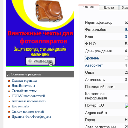
Общее
Друзья
В д
Идентификатор
5
Фотоальбом
9
Блог
0
Ф.И.О.
Б
День рождения
4
Уровень
1
Авторитет
4
Опыт
2
Основные разделы
Активность
0
Главная страница
Новейшие темы
Последний визит
Свежайшие темы
Контактная
с
ТОП-50 пользователей
информация
Активные пользователи
Номер ICQ
Кто он-лайн
Список пользователей
Адрес сайта
Правила ФотоФотофорума
Город
Н
Дата регистрации
2