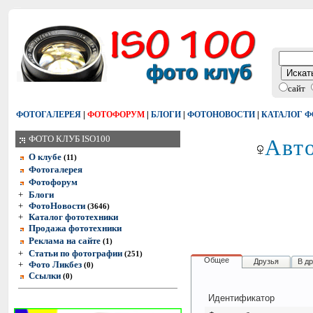
сайт
|
|
|
|
ФОТОГАЛЕРЕЯ
ФОТОФОРУМ
БЛОГИ
ФОТОНОВОСТИ
КАТАЛОГ 
Авто
ФОТО КЛУБ ISO100
О клубе
(11)
Фотогалерея
Фотофорум
+
Блоги
+
ФотоНовости
(3646)
+
Каталог фототехники
Продажа фототехники
Реклама на сайте
(1)
+
Статьи по фотографии
(251)
Общее
Друзья
В д
+
Фото Ликбез
(0)
Ссылки
(0)
Идентификатор