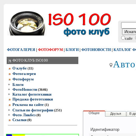
сайт
|
|
|
|
ФОТОГАЛЕРЕЯ
ФОТОФОРУМ
БЛОГИ
ФОТОНОВОСТИ
КАТАЛОГ 
Авто
ФОТО КЛУБ ISO100
О клубе
(11)
Фотогалерея
Фотофорум
+
Блоги
+
ФотоНовости
(3646)
+
Каталог фототехники
Продажа фототехники
Реклама на сайте
(1)
+
Статьи по фотографии
(251)
Общее
Друзья
В д
+
Фото Ликбез
(0)
Ссылки
(0)
Идентификатор