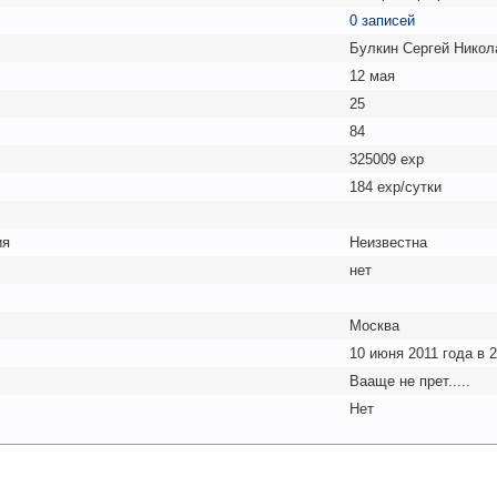
0 записей
Булкин Сергей Никол
12 мая
25
84
325009 exp
184 exp/сутки
ия
Неизвестна
нет
Москва
10 июня 2011 года в 2
Вааще не прет.....
Нет