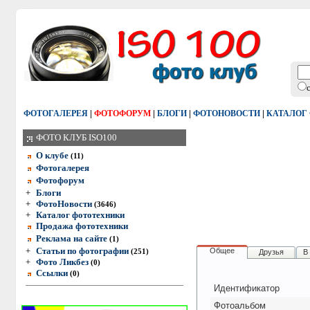
|
|
|
|
ФОТОГАЛЕРЕЯ
ФОТОФОРУМ
БЛОГИ
ФОТОНОВОСТИ
КАТАЛОГ
ФОТО КЛУБ ISO100
О клубе
(11)
Фотогалерея
Фотофорум
+
Блоги
+
ФотоНовости
(3646)
+
Каталог фототехники
Продажа фототехники
Реклама на сайте
(1)
+
Статьи по фотографии
Общее
(251)
Друзья
В
+
Фото Ликбез
(0)
Ссылки
(0)
Идентификатор
Фотоальбом