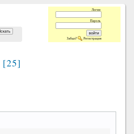
Логин
Пароль
Забыл?
Регистрация
 [25]