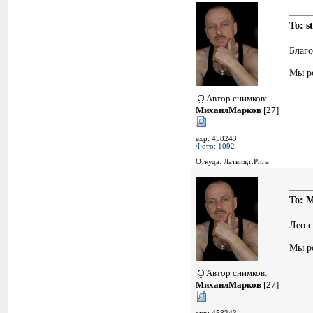
To: s
Благ
Мы ро
Автор снимков:
МихаилМарков
[27]
exp: 458243
Фото: 1092
Откуда: Латвия,г.Рига
To: M
Лео с
Мы ро
Автор снимков:
МихаилМарков
[27]