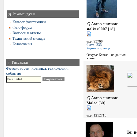
Рекомендуем
Каталог фототехники
Автор снимков:
Фото форум
stalker0007
[18]
Вопросы и ответы
Технический словарь
exp: 93760
Голосования
Фото: 233
Администратор
Откуда: Кавказ...на данном
этапе..
Рассылка
Фотоновости: новинки, технологии,
события
____
Автор снимков:
Maleo
[30]
exp: 1212715
To: 