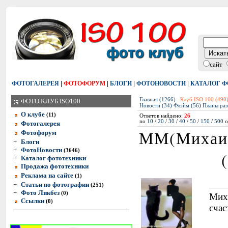
сайт
|
|
|
|
ФОТОГАЛЕРЕЯ
ФОТОФОРУМ
БЛОГИ
ФОТОНОВОСТИ
КАТАЛОГ 
Главная (1266)
: Клуб ISO 100 (490)
ФОТО КЛУБ ISO100
Новости (34)
Флэйм (56)
Планы раз
О клубе
(11)
Ответов найдено:
26
по
10
/
20
/
30
/
40
/
50
/
150
/
500
о
Фотогалерея
ММ(Михаил
Фотофорум
+
Блоги
+
ФотоНовости
(3646)
+
Каталог фототехники
Продажа фототехники
Реклама на сайте
(1)
+
Статьи по фотографии
(251)
+
Фото Ликбез
(0)
Мих
Ссылки
(0)
счас