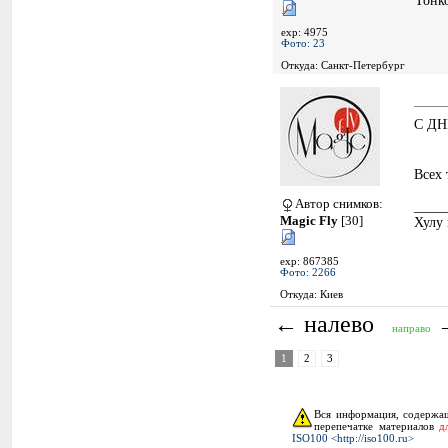
Тонк
exp: 4975
Фото: 23
Откуда: Санкт-Петербург
C Д
Всех 
Автор снимков:
____
Magic Fly
[30]
Хулу 
exp: 867385
Фото: 2266
Откуда: Киев
← налево
направо
1
2
3
Вся информация, содержащ
перепечатке материалов
д
ISO100 <http://iso100.ru>