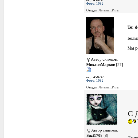
exp: 458243
Фото: 1092
Откуда: Латвия,г.Рига
To: d
Боль
Мы ро
Автор снимков:
МихаилМарков
[27]
exp: 458243
Фото: 1092
Откуда: Латвия,г.Рига
С 
Автор снимков:
____
Suzi1708
[8]