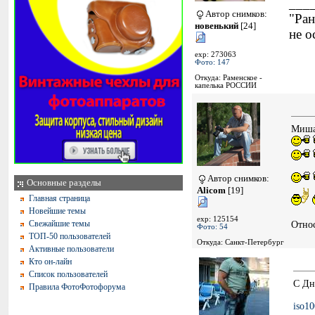
___
Автор снимков:
"Ран
новенький
[24]
не о
exp: 273063
Фото: 147
Откуда: Раменское -
капелька РОССИИ
Миша 
Автор снимков:
Основные разделы
Alicom
[19]
Главная страница
Новейшие темы
exp: 125154
Свежайшие темы
Относ
Фото: 54
ТОП-50 пользователей
Откуда: Санкт-Петербург
Активные пользователи
Кто он-лайн
Список пользователей
С Дн
Правила ФотоФотофорума
iso10