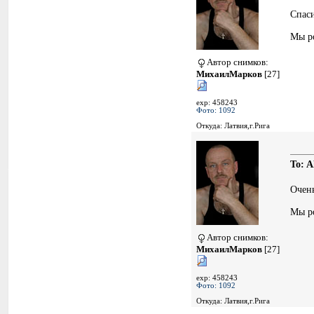
Спаси
Мы ро
Автор снимков:
МихаилМарков
[27]
exp: 458243
Фото: 1092
Откуда: Латвия,г.Рига
To: A
Очень
Мы ро
Автор снимков:
МихаилМарков
[27]
exp: 458243
Фото: 1092
Откуда: Латвия,г.Рига