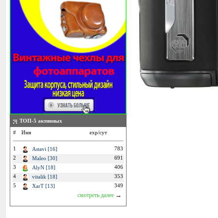
ТОП-5 активных
#
Имя
exp/сут
1
783
Astavi [16]
2
691
Maleo [30]
3
406
AlyN [18]
4
353
vitalik [18]
5
349
XarT [13]
→
смотреть далее