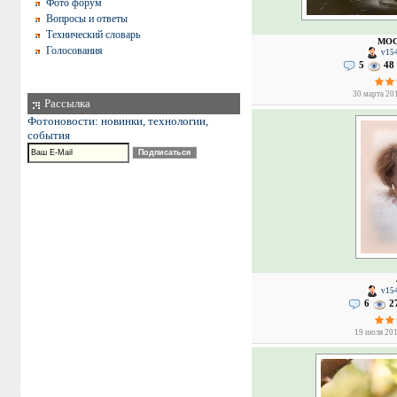
Фото форум
Вопросы и ответы
Технический словарь
МОС
Голосования
v154
5
48
30 марта 201
Рассылка
Фотоновости: новинки, технологии,
события
v154
6
2
19 июля 201