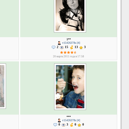
1**
v15426378s [4]
2
15
13
3
20 марта 2011 года в 17:58
***
v15426378s [4]
0
3
0
0