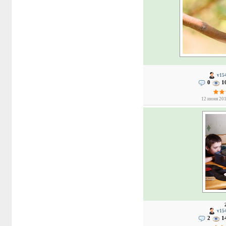
v154
0
1
12 июня 201
v154
2
1