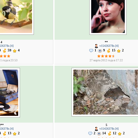
4
**
26378s [4]
v15426378s [4]
0
59
4
1
9
15
2
1 года в 23:53
27 марта 2012 года в 17:22
2**
5
26378s [4]
v15426378s [4]
4
13
2
2
14
12
2