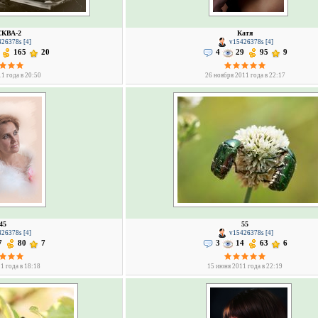
КВА-2
Катя
26378s [4]
v15426378s [4]
165
20
4
29
95
9
1 года в 20:50
26 ноября 2011 года в 22:17
45
55
26378s [4]
v15426378s [4]
7
80
7
3
14
63
6
1 года в 18:18
15 июня 2011 года в 22:19