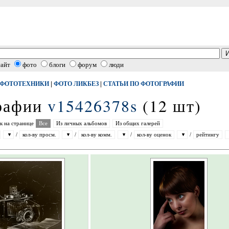
сайт
фото
блоги
форум
люди
|
|
 ФОТОТЕХНИКИ
ФОТО ЛИКБЕЗ
СТАТЬИ ПО ФОТОГРАФИИ
графии
v15426378s
(12 шт)
к на странице
Все
Из личных альбомов
Из общих галерей
/
кол-ву просм.
/
кол-ву комм.
/
кол-ву оценок
/
рейтингу