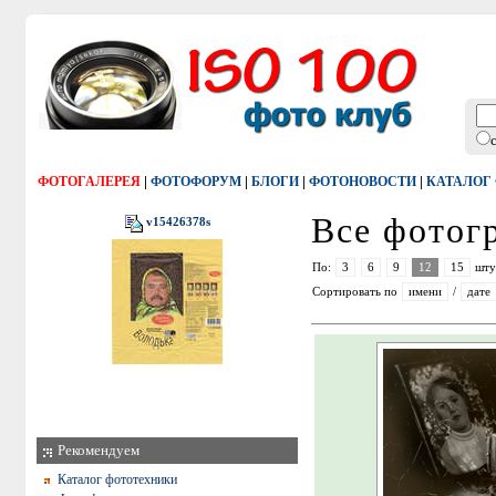
|
|
|
|
ФОТОГАЛЕРЕЯ
ФОТОФОРУМ
БЛОГИ
ФОТОНОВОСТИ
КАТАЛОГ
Все фото
v15426378s
По:
3
6
9
12
15
шту
Сортировать по
имени
/
дате
Рекомендуем
Каталог фототехники