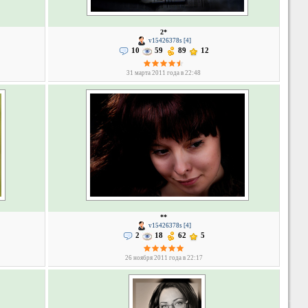
2*
v15426378s [4]
10
59
89
12
31 марта 2011 года в 22:48
**
v15426378s [4]
2
18
62
5
26 ноября 2011 года в 22:17