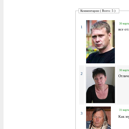
Комментарии ( Всего: 5 )
30 марта
1
все от
30 марта
2
Отличн
31 марта
3
Как зе