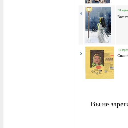
31 марта
4
Вот эт
10 апрел
5
Спасиб
Вы не зарег