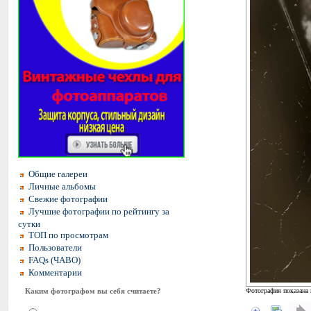
Общие галереи
Личные альбомы
Свежие фотографии
Лучшие фотографии по рейтингу за
сутки
ТОП по просмотрам
Пользователи
FAQs (ЧАВО)
Комментарии
Каким фотографом вы себя считаете?
Фотография показана 