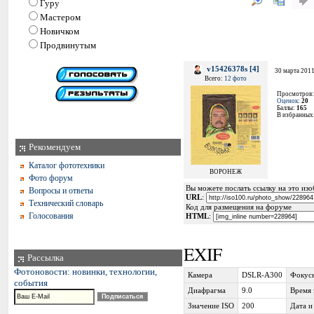
Гуру
Мастером
Новичком
Продвинутым
v15426378s [4]
30 марта 2011
Всего:
12 фото
Просмотров
Оценок
:
20
Баллы:
165
В избранных
Рекомендуем
Каталог фототехники
ВОРОНЕЖ
Фото форум
Вы можете послать ссылку на это изоб
Вопросы и ответы
URL
:
Технический словарь
Код для размещения на форуме
Голосования
HTML
:
EXIF
Рассылка
Фотоновости: новинки, технологии,
Камера
DSLR-A300
Фокусн
события
Диафрагма
9.0
Время 
Значение ISO
200
Дата и