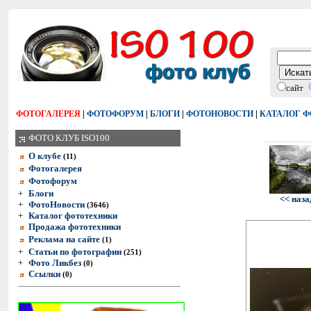
сайт
|
|
|
|
ФОТОГАЛЕРЕЯ
ФОТОФОРУМ
БЛОГИ
ФОТОНОВОСТИ
КАТАЛОГ 
ФОТО КЛУБ ISO100
О клубе
(11)
Фотогалерея
Фотофорум
+
Блоги
<< наза
+
ФотоНовости
(3646)
+
Каталог фототехники
Продажа фототехники
Реклама на сайте
(1)
+
Статьи по фотографии
(251)
+
Фото Ликбез
(0)
Ссылки
(0)