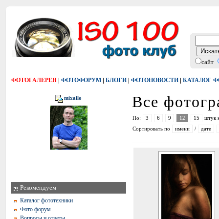
сайт
|
|
|
|
ФОТОГАЛЕРЕЯ
ФОТОФОРУМ
БЛОГИ
ФОТОНОВОСТИ
КАТАЛОГ 
Все фотог
mixailo
По:
3
6
9
12
15
штук 
Сортировать по
имени
/
дате
Рекомендуем
Каталог фототехники
Фото форум
Вопросы и ответы