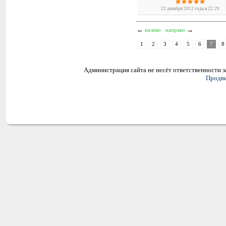
22 декабря 2012 года в 22:29
←
→
налево
направо
1
2
3
4
5
6
7
8
Администрация сайта не несёт ответственности 
Продви