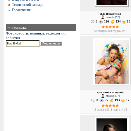
Технический словарь
Голосования
старая картина
mixailo [17]
8
526
134
15
Рассылка
4 сентября 2009 года в 23:41
Фотоновости: новинки, технологии,
события
красочная история)
mixailo [17]
8
55
193
17
13 октября 2011 года в 14:25