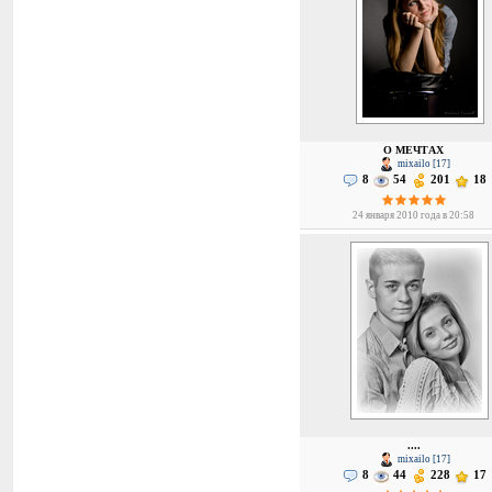
О МЕЧТАХ
mixailo [17]
8
54
201
18
24 января 2010 года в 20:58
....
mixailo [17]
8
44
228
17