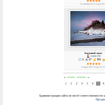
13 октября 2013 года в 20
Багровый закат
vitalik [18]
2
27
191
3 марта 2013 года в 11:2
←
→
налево
направо
1
2
3
4
5
6
7
8
Администрация сайта не несёт ответственности 
Продви