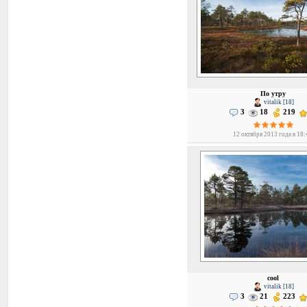
По утру
vitalik [18]
3
18
219
12 октября 2013 года в 18
cool
vitalik [18]
3
21
223