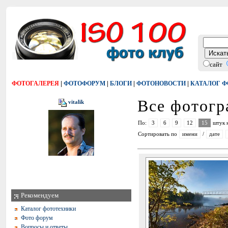
сайт
|
|
|
|
ФОТОГАЛЕРЕЯ
ФОТОФОРУМ
БЛОГИ
ФОТОНОВОСТИ
КАТАЛОГ 
Все фотог
vitalik
По:
3
6
9
12
15
штук 
Сортировать по
имени
/
дате
Рекомендуем
Каталог фототехники
Фото форум
Вопросы и ответы