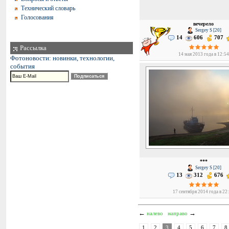
Технический словарь
Голосования
вечерело
Sergey S [20]
14
606
707
Рассылка
14 мая 2013 года в 12:54
Фотоновости: новинки, технологии,
события
***
Sergey S [20]
13
312
676
17 сентября 2014 года в 22
←
→
налево
направо
1
2
3
4
5
6
7
8