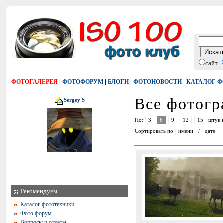
сайт
|
|
|
|
ФОТОГАЛЕРЕЯ
ФОТОФОРУМ
БЛОГИ
ФОТОНОВОСТИ
КАТАЛОГ 
Все фотог
Sergey S
По:
3
6
9
12
15
штук 
Сортировать по
имени
/
дате
Рекомендуем
Каталог фототехники
Фото форум
Вопросы и ответы